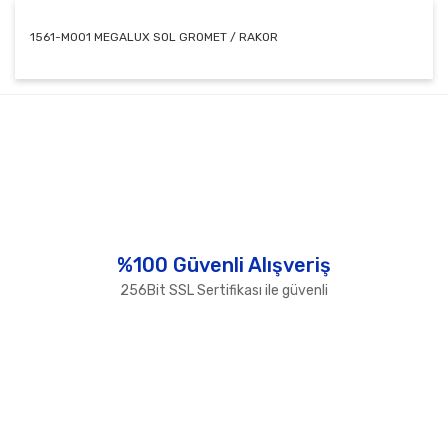
1561-M001 MEGALUX SOL GROMET / RAKOR
Bu ürünün fiyat bilgisi, resim, ürün açıklamalarında ve
diğer konularda yetersiz gördüğünüz noktaları öneri
Bu ürüne ilk yorumu siz yapın!
formunu kullanarak tarafımıza iletebilirsiniz.
Görüş ve önerileriniz için teşekkür ederiz.
Yorum Yaz
Ürün resmi kalitesiz, bozuk veya görüntülenemiyor.
Ürün açıklamasında eksik bilgiler bulunuyor.
Ürün bilgilerinde hatalar bulunuyor.
%100 Güvenli Alışveriş
Ürün fiyatı diğer sitelerden daha pahalı.
256Bit SSL Sertifikası ile güvenli
Bu ürüne benzer farklı alternatifler olmalı.
Gönder