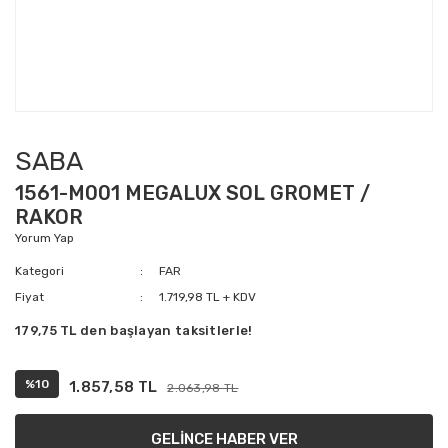
SABA
1561-M001 MEGALUX SOL GROMET /
RAKOR
Yorum Yap
Kategori
FAR
Fiyat
1.719,98 TL + KDV
179,75 TL den başlayan taksitlerle!
%10
1.857,58 TL
2.063,98 TL
GELİNCE HABER VER