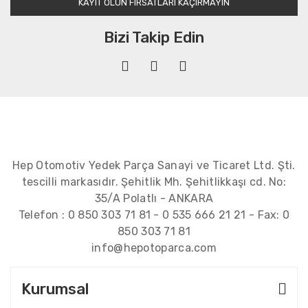
KAYIT OLUN FIRSATLARI KAÇIRMAYIN
Bizi Takip Edin
Hep Otomotiv Yedek Parça Sanayi ve Ticaret Ltd. Şti.
tescilli markasıdır. Şehitlik Mh. Şehitlikkaşı cd. No:
35/A Polatlı - ANKARA
Telefon :
0 850 303 71 81
-
0 535 666 21 21
- Fax:
0
850 303 71 81
info@hepotoparca.com
Kurumsal