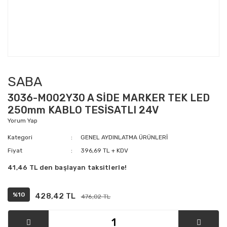
SABA
3036-M002Y30 A SİDE MARKER TEK LED
250mm KABLO TESİSATLI 24V
Yorum Yap
Kategori
GENEL AYDINLATMA ÜRÜNLERİ
Fiyat
396,69 TL + KDV
41,46 TL den başlayan taksitlerle!
%10
428,42 TL
476,02 TL