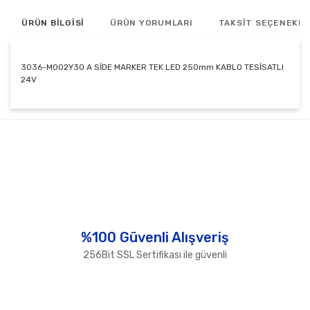
ÜRÜN BİLGİSİ
ÜRÜN YORUMLARI
TAKSİT SEÇENEKLE
3036-M002Y30 A SİDE MARKER TEK LED 250mm KABLO TESİSATLI
24V
Bu ürünün fiyat bilgisi, resim, ürün açıklamalarında ve
diğer konularda yetersiz gördüğünüz noktaları öneri
Bu ürüne ilk yorumu siz yapın!
formunu kullanarak tarafımıza iletebilirsiniz.
Görüş ve önerileriniz için teşekkür ederiz.
Yorum Yaz
Ürün resmi kalitesiz, bozuk veya görüntülenemiyor.
Ürün açıklamasında eksik bilgiler bulunuyor.
Ürün bilgilerinde hatalar bulunuyor.
%100 Güvenli Alışveriş
Ürün fiyatı diğer sitelerden daha pahalı.
256Bit SSL Sertifikası ile güvenli
Bu ürüne benzer farklı alternatifler olmalı.