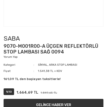
SABA
9070-M001R00-A ÜÇGEN REFLEKTÖRLÜ
STOP LAMBASI SAĞ 0094
Yorum Yap
Kategori
SİNYAL, ARKA STOP LAMBASI
Fiyat
1.541,38 TL + KDV
161,09 TL den başlayan taksitlerle!
%10
1.664,69 TL
1.849,65 TL
GELİNCE HABER VER