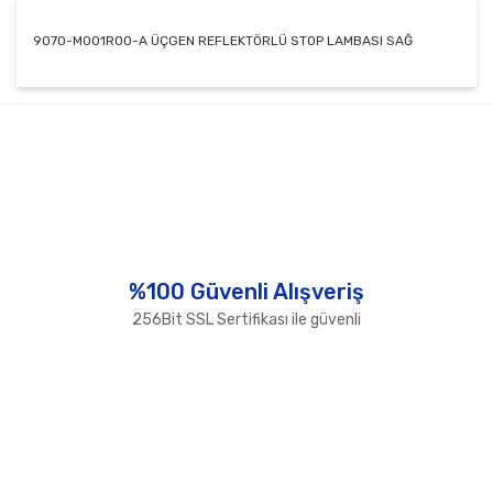
9070-M001R00-A ÜÇGEN REFLEKTÖRLÜ STOP LAMBASI SAĞ
Bu ürünün fiyat bilgisi, resim, ürün açıklamalarında ve
diğer konularda yetersiz gördüğünüz noktaları öneri
Bu ürüne ilk yorumu siz yapın!
formunu kullanarak tarafımıza iletebilirsiniz.
Görüş ve önerileriniz için teşekkür ederiz.
Yorum Yaz
Ürün resmi kalitesiz, bozuk veya görüntülenemiyor.
Ürün açıklamasında eksik bilgiler bulunuyor.
Ürün bilgilerinde hatalar bulunuyor.
%100 Güvenli Alışveriş
Ürün fiyatı diğer sitelerden daha pahalı.
256Bit SSL Sertifikası ile güvenli
Bu ürüne benzer farklı alternatifler olmalı.
Gönder