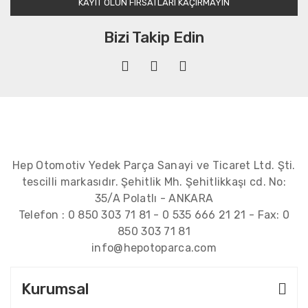
KAYIT OLUN FIRSATLARI KAÇIRMAYIN
Bizi Takip Edin
Hep Otomotiv Yedek Parça Sanayi ve Ticaret Ltd. Şti.
tescilli markasıdır. Şehitlik Mh. Şehitlikkaşı cd. No:
35/A Polatlı - ANKARA
Telefon :
0 850 303 71 81
-
0 535 666 21 21
- Fax:
0
850 303 71 81
info@hepotoparca.com
Kurumsal