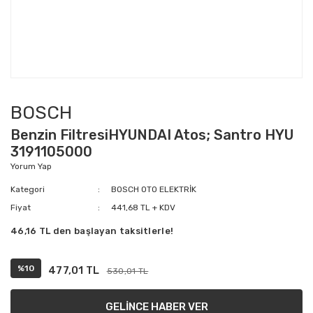
BOSCH
Benzin FiltresiHYUNDAI Atos; Santro HYU
3191105000
Yorum Yap
Kategori
BOSCH OTO ELEKTRİK
Fiyat
441,68 TL + KDV
46,16 TL den başlayan taksitlerle!
%10
477,01 TL
530,01 TL
GELİNCE HABER VER