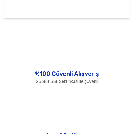
Bu ürünün fiyat bilgisi, resim, ürün açıklamalarında ve
diğer konularda yetersiz gördüğünüz noktaları öneri
Bu ürüne ilk yorumu siz yapın!
formunu kullanarak tarafımıza iletebilirsiniz.
Görüş ve önerileriniz için teşekkür ederiz.
Yorum Yaz
Ürün resmi kalitesiz, bozuk veya görüntülenemiyor.
Ürün açıklamasında eksik bilgiler bulunuyor.
Ürün bilgilerinde hatalar bulunuyor.
%100 Güvenli Alışveriş
Ürün fiyatı diğer sitelerden daha pahalı.
256Bit SSL Sertifikası ile güvenli
Bu ürüne benzer farklı alternatifler olmalı.
Gönder