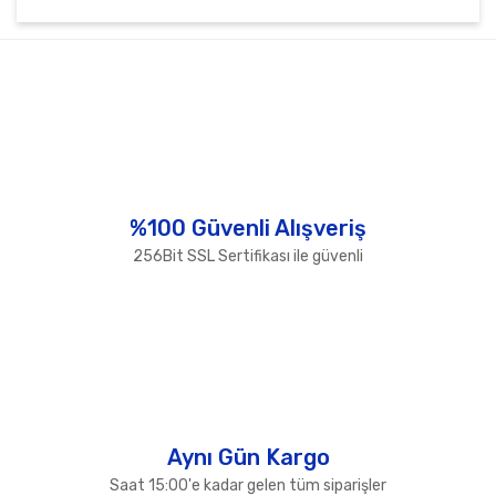
Bu ürünün fiyat bilgisi, resim, ürün açıklamalarında ve
diğer konularda yetersiz gördüğünüz noktaları öneri
Bu ürüne ilk yorumu siz yapın!
formunu kullanarak tarafımıza iletebilirsiniz.
Görüş ve önerileriniz için teşekkür ederiz.
Yorum Yaz
Ürün resmi kalitesiz, bozuk veya görüntülenemiyor.
Ürün açıklamasında eksik bilgiler bulunuyor.
Ürün bilgilerinde hatalar bulunuyor.
%100 Güvenli Alışveriş
Ürün fiyatı diğer sitelerden daha pahalı.
256Bit SSL Sertifikası ile güvenli
Bu ürüne benzer farklı alternatifler olmalı.
Gönder
Aynı Gün Kargo
Saat 15:00'e kadar gelen tüm siparişler