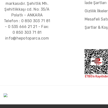
İade Şartları
markasıdır. Şehitlik Mh.
Şehitlikkaşı cd. No: 35/A
Gizlilik İlkeler
Polatlı - ANKARA
Mesafeli Sat
Telefon :
0 850 303 71 81
-
0 535 666 21 21
- Fax:
Şartlar & Koş
0 850 303 71 81
info@hepotoparca.com