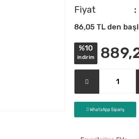
Fiyat
86,05 TL den başl
%10
889,
indirim
WhatsApp Sipariş