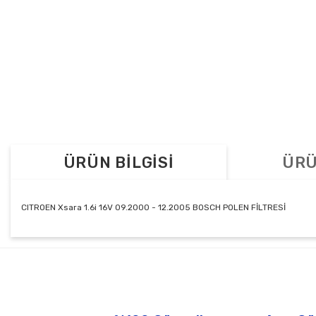
ÜRÜN BİLGİSİ
ÜRÜ
CITROEN Xsara 1.6i 16V 09.2000 - 12.2005 BOSCH POLEN FİLTRESİ
Bu ürünün fiyat bilgisi, resim, ürün açıklamalarında ve diğer konul
Görüş ve önerileriniz için teşekkür ederiz.
Ürün resmi kalitesiz, bozuk veya görüntülenemiyor.
Ürün açıklamasında eksik bilgiler bulunuyor.