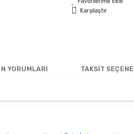
Karşılaştır
N YORUMLARI
TAKSİT SEÇENE
arda yetersiz gördüğünüz noktaları öneri formunu kullanarak tarafımıza ile
Bu ürüne ilk yorumu siz yapın!
Yorum Yaz