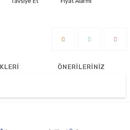
Tavsiye Et
Fiyat Alarmı
KLERİ
ÖNERİLERİNİZ
tebilirsiniz.