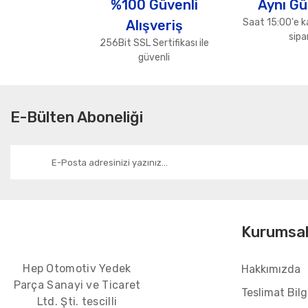
%100 Güvenli
Aynı Gü
Ürün bilgilerinde hatalar bulunuyor.
Saat 15:00'e k
Alışveriş
Ürün fiyatı diğer sitelerden daha pahalı.
sipar
256Bit SSL Sertifikası ile
Bu ürüne benzer farklı alternatifler olmalı.
güvenli
E-Bülten Aboneliği
Kurumsa
Hep Otomotiv Yedek
Hakkımızda
Parça Sanayi ve Ticaret
Teslimat Bilgi
Ltd. Şti. tescilli