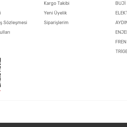
Kargo Takibi
BUJİ
i
Yeni Üyelik
ELEK
ış Sözleşmesi
Siparişlerim
AYDI
ulları
ENJE
FREN
TRİG