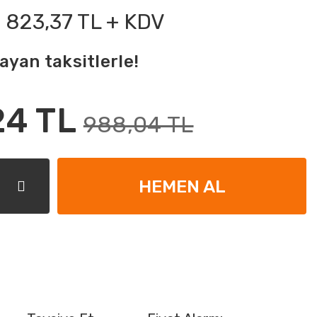
823,37 TL + KDV
ayan taksitlerle!
24 TL
988,04 TL
HEMEN AL