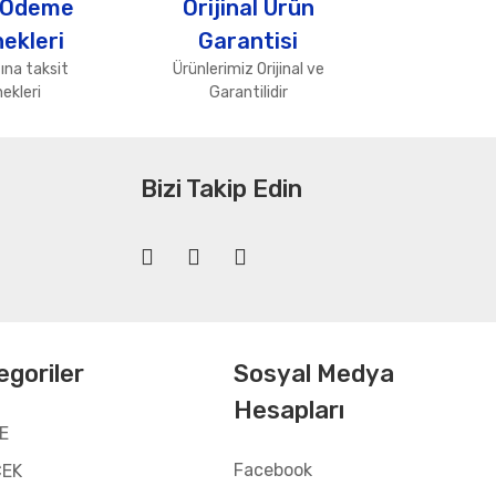
 Ödeme
Orijinal Ürün
ekleri
Garantisi
ına taksit
Ürünlerimiz Orijinal ve
ekleri
Garantilidir
Bizi Takip Edin
egoriler
Sosyal Medya
Hesapları
E
Facebook
CEK