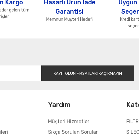
n Kargo
Hasarlı Ürün İade
Uygun
adar gelen tüm
Garantisi
Seçen
işler
Memnun Müşteri Hedefi
Kredi kart
seçen
Gönder
KAYIT OLUN FIRSATLARI KAÇIRMAYIN
l
Yardım
Kat
Müşteri Hizmetleri
FİLTR
leri
Sıkça Sorulan Sorular
SİLE