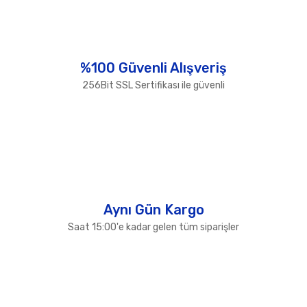
Yorum Yaz
Ürün resmi kalitesiz, bozuk veya görüntülenemiyor.
Ürün açıklamasında eksik bilgiler bulunuyor.
Ürün bilgilerinde hatalar bulunuyor.
%100 Güvenli Alışveriş
Ürün fiyatı diğer sitelerden daha pahalı.
256Bit SSL Sertifikası ile güvenli
Bu ürüne benzer farklı alternatifler olmalı.
Gönder
Aynı Gün Kargo
Saat 15:00'e kadar gelen tüm siparişler