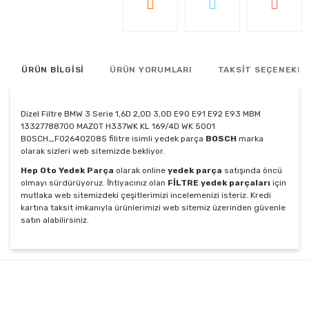
ÜRÜN BİLGİSİ
ÜRÜN YORUMLARI
TAKSİT SEÇENEKLE
Dizel Filtre BMW 3 Serie 1,6D 2,0D 3,0D E90 E91 E92 E93 MBM
13327788700 MAZOT H337WK KL 169/4D WK 5001
BOSCH_F026402085 filitre isimli yedek parça
BOSCH
marka
olarak sizleri web sitemizde bekliyor.
Hep Oto Yedek Parça
olarak online
yedek parça
satışında öncü
olmayı sürdürüyoruz. İhtiyacınız olan
FİLTRE yedek parçaları
için
mutlaka web sitemizdeki çeşitlerimizi incelemenizi isteriz. Kredi
kartına taksit imkanıyla ürünlerimizi web sitemiz üzerinden güvenle
satın alabilirsiniz.
Bu ürünün fiyat bilgisi, resim, ürün açıklamalarında ve
diğer konularda yetersiz gördüğünüz noktaları öneri
Bu ürüne ilk yorumu siz yapın!
formunu kullanarak tarafımıza iletebilirsiniz.
Görüş ve önerileriniz için teşekkür ederiz.