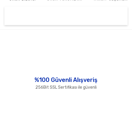
Bu ürünün fiyat bilgisi, resim, ürün açıklamalarında ve
diğer konularda yetersiz gördüğünüz noktaları öneri
Bu ürüne ilk yorumu siz yapın!
formunu kullanarak tarafımıza iletebilirsiniz.
Görüş ve önerileriniz için teşekkür ederiz.
Yorum Yaz
Ürün resmi kalitesiz, bozuk veya görüntülenemiyor.
Ürün açıklamasında eksik bilgiler bulunuyor.
Ürün bilgilerinde hatalar bulunuyor.
%100 Güvenli Alışveriş
Ürün fiyatı diğer sitelerden daha pahalı.
256Bit SSL Sertifikası ile güvenli
Bu ürüne benzer farklı alternatifler olmalı.
Gönder