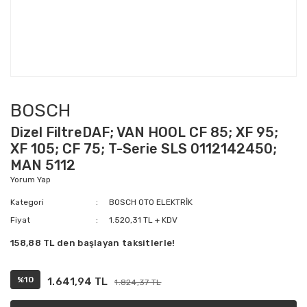
BOSCH
Dizel FiltreDAF; VAN HOOL CF 85; XF 95;
XF 105; CF 75; T-Serie SLS 0112142450;
MAN 5112
Yorum Yap
Kategori
BOSCH OTO ELEKTRİK
Fiyat
1.520,31 TL + KDV
158,88 TL den başlayan taksitlerle!
%10
1.641,94 TL
1.824,37 TL