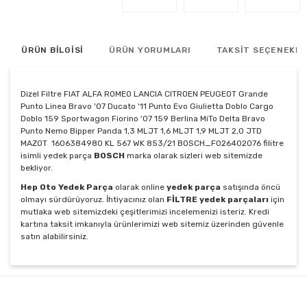
ÜRÜN BİLGİSİ
ÜRÜN YORUMLARI
TAKSİT SEÇENEKLE
Dizel Filtre FIAT ALFA ROMEO LANCIA CITROEN PEUGEOT Grande
Punto Linea Bravo '07 Ducato '11 Punto Evo Giulietta Doblo Cargo
Doblo 159 Sportwagon Fiorino '07 159 Berlina MiTo Delta Bravo
Punto Nemo Bipper Panda 1,3 MLJT 1,6 MLJT 1,9 MLJT 2,0 JTD
MAZOT 1606384980 KL 567 WK 853/21 BOSCH_F026402076 filitre
isimli yedek parça
BOSCH
marka olarak sizleri web sitemizde
bekliyor.
Hep Oto Yedek Parça
olarak online
yedek parça
satışında öncü
olmayı sürdürüyoruz. İhtiyacınız olan
FİLTRE yedek parçaları
için
mutlaka web sitemizdeki çeşitlerimizi incelemenizi isteriz. Kredi
kartına taksit imkanıyla ürünlerimizi web sitemiz üzerinden güvenle
satın alabilirsiniz.
Bu ürünün fiyat bilgisi, resim, ürün açıklamalarında ve
diğer konularda yetersiz gördüğünüz noktaları öneri
Bu ürüne ilk yorumu siz yapın!
formunu kullanarak tarafımıza iletebilirsiniz.