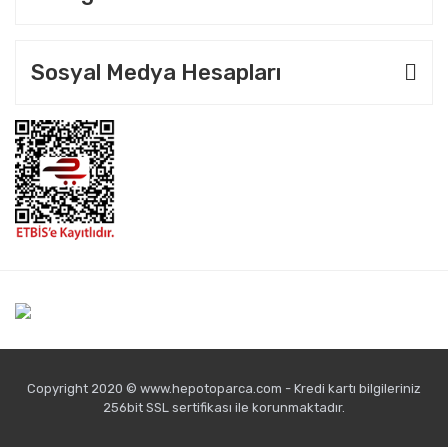
Sosyal Medya Hesapları
Copyright 2020 © www.hepotoparca.com - Kredi kartı bilgileriniz
256bit SSL sertifikası ile korunmaktadır.