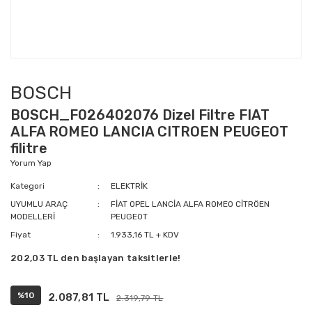
BOSCH
BOSCH_F026402076 Dizel Filtre FIAT
ALFA ROMEO LANCIA CITROEN PEUGEOT
filitre
Yorum Yap
Kategori
ELEKTRİK
UYUMLU ARAÇ
FİAT OPEL LANCİA ALFA ROMEO CİTRÖEN
MODELLERİ
PEUGEOT
Fiyat
1.933,16 TL + KDV
202,03 TL den başlayan taksitlerle!
%10
2.087,81 TL
2.319,79 TL