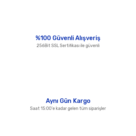
Görüş ve önerileriniz için teşekkür ederiz.
Yorum Yaz
Ürün resmi kalitesiz, bozuk veya görüntülenemiyor.
Ürün açıklamasında eksik bilgiler bulunuyor.
Ürün bilgilerinde hatalar bulunuyor.
%100 Güvenli Alışveriş
Ürün fiyatı diğer sitelerden daha pahalı.
256Bit SSL Sertifikası ile güvenli
Bu ürüne benzer farklı alternatifler olmalı.
Gönder
Aynı Gün Kargo
Saat 15:00'e kadar gelen tüm siparişler