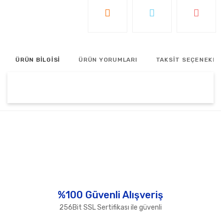
ÜRÜN BİLGİSİ
ÜRÜN YORUMLARI
TAKSİT SEÇENEKLE
Bu ürünün fiyat bilgisi, resim, ürün açıklamalarında ve
diğer konularda yetersiz gördüğünüz noktaları öneri
Bu ürüne ilk yorumu siz yapın!
formunu kullanarak tarafımıza iletebilirsiniz.
Görüş ve önerileriniz için teşekkür ederiz.
Yorum Yaz
Ürün resmi kalitesiz, bozuk veya görüntülenemiyor.
Ürün açıklamasında eksik bilgiler bulunuyor.
Ürün bilgilerinde hatalar bulunuyor.
%100 Güvenli Alışveriş
Ürün fiyatı diğer sitelerden daha pahalı.
256Bit SSL Sertifikası ile güvenli
Bu ürüne benzer farklı alternatifler olmalı.