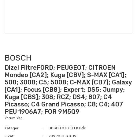
BOSCH
Dizel FiltreFORD; PEUGEOT; CITROEN
Mondeo [CA2]; Kuga [CBV]; S-MAX [CA1];
508; 3008; C5; 5008; C-MAX [CB7]; Galaxy
[CA1]; Focus [CB8]; Expert; DS5; Jumpy;
Kuga [CBS]; 308; RCZ; DS4; 807; C4
Picasso; C4 Grand Picasso; C8; C4; 407
PEU 1906A7; FOR 9M5Q9
Yorum Yap
Kategori
BOSCH OTO ELEKTRİK
Fiyat
709,70 TL + KDV