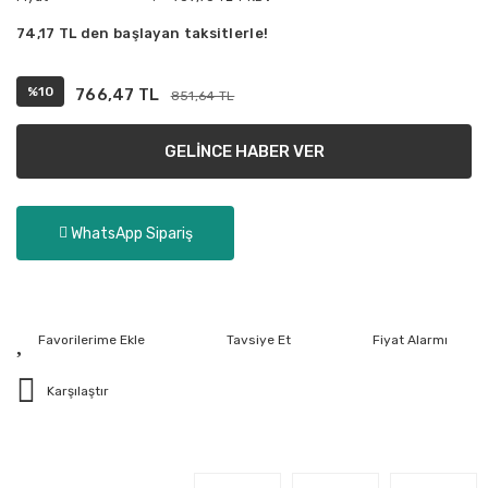
74,17 TL den başlayan taksitlerle!
%10
766,47 TL
851,64 TL
GELİNCE HABER VER
WhatsApp Sipariş
Tavsiye Et
Fiyat Alarmı
Karşılaştır