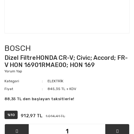
BOSCH
Dizel FiltreHONDA CR-V; Civic; Accord; FR-
V HON 16901RMAE00; HON 169
Yorum Yap
Kategori
ELEKTRİK
Fiyat
845,35 TL + KDV
88,35 TL den başlayan taksitlerle!
%10
912,97 TL
1.014,41 TL