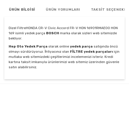
ÜRÜN BİLGİSİ
ÜRÜN YORUMLARI
TAKSİT SEÇENEKLE
Dizel FiltreHONDA CR-V Civic Accord FR-V HON 16901RMAE00 HON
169 isimli yedek parça
BOSCH
marka olarak sizleri web sitemizde
bekliyor.
Hep Oto Yedek Parça
olarak online
yedek parça
satışında öncü
olmayı sürdürüyoruz. İhtiyacınız olan
FİLTRE yedek parçaları
için
mutlaka web sitemizdeki çeşitlerimizi incelemenizi isteriz. Kredi
kartına taksit imkanıyla ürünlerimizi web sitemiz üzerinden güvenle
satın alabilirsiniz.
Bu ürünün fiyat bilgisi, resim, ürün açıklamalarında ve
diğer konularda yetersiz gördüğünüz noktaları öneri
Bu ürüne ilk yorumu siz yapın!
formunu kullanarak tarafımıza iletebilirsiniz.
Görüş ve önerileriniz için teşekkür ederiz.
Yorum Yaz
Ürün resmi kalitesiz, bozuk veya görüntülenemiyor.
Ürün açıklamasında eksik bilgiler bulunuyor.
Ürün bilgilerinde hatalar bulunuyor.