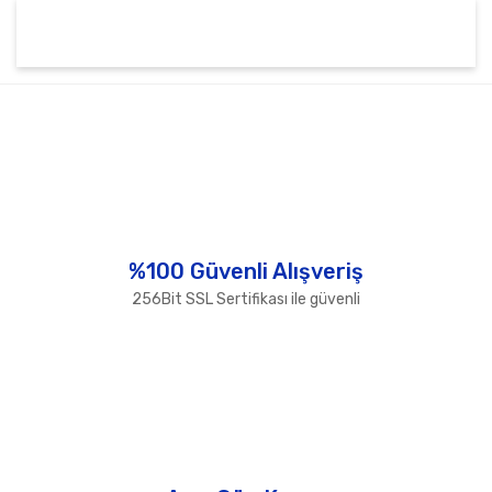
Bu ürünün fiyat bilgisi, resim, ürün açıklamalarında ve
diğer konularda yetersiz gördüğünüz noktaları öneri
Bu ürüne ilk yorumu siz yapın!
formunu kullanarak tarafımıza iletebilirsiniz.
Görüş ve önerileriniz için teşekkür ederiz.
Yorum Yaz
Ürün resmi kalitesiz, bozuk veya görüntülenemiyor.
Ürün açıklamasında eksik bilgiler bulunuyor.
Ürün bilgilerinde hatalar bulunuyor.
%100 Güvenli Alışveriş
Ürün fiyatı diğer sitelerden daha pahalı.
256Bit SSL Sertifikası ile güvenli
Bu ürüne benzer farklı alternatifler olmalı.
Gönder