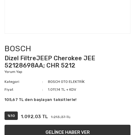
BOSCH
Dizel FiltreJEEP Cherokee JEE
52128698AA; CHR 5212
Yorum Yap
Kategori
BOSCH OTO ELEKTRİK
Fiyat
1.011,14 TL + KDV
105,67 TL den başlayan taksitlerle!
%10
1.092,03 TL
1.213,37 TL
GELİNCE HABER VER