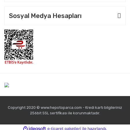
Sosyal Medya Hesapları
Copyright 2020 © www.hepotoparca.com - Kredi kartı bilgileriniz
256bit SSL sertifikası ile korunmaktadır.
ile
ideasoft
e-