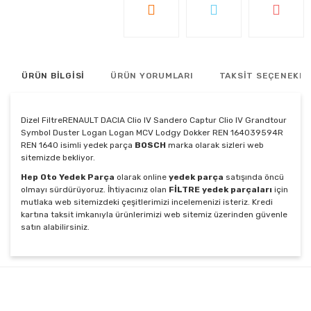
ÜRÜN BİLGİSİ
ÜRÜN YORUMLARI
TAKSİT SEÇENEKLE
Dizel FiltreRENAULT DACIA Clio IV Sandero Captur Clio IV Grandtour
Symbol Duster Logan Logan MCV Lodgy Dokker REN 164039594R
REN 1640 isimli yedek parça
BOSCH
marka olarak sizleri web
sitemizde bekliyor.
Hep Oto Yedek Parça
olarak online
yedek parça
satışında öncü
olmayı sürdürüyoruz. İhtiyacınız olan
FİLTRE yedek parçaları
için
mutlaka web sitemizdeki çeşitlerimizi incelemenizi isteriz. Kredi
kartına taksit imkanıyla ürünlerimizi web sitemiz üzerinden güvenle
satın alabilirsiniz.
Bu ürünün fiyat bilgisi, resim, ürün açıklamalarında ve
diğer konularda yetersiz gördüğünüz noktaları öneri
Bu ürüne ilk yorumu siz yapın!
formunu kullanarak tarafımıza iletebilirsiniz.
Görüş ve önerileriniz için teşekkür ederiz.