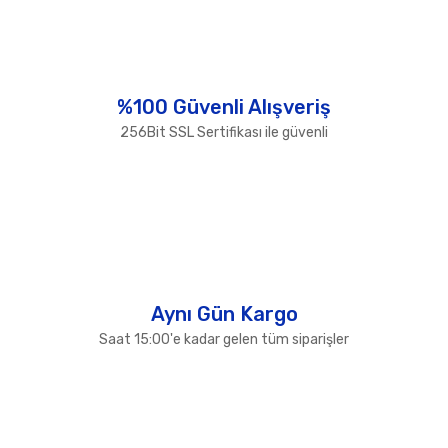
Yorum Yaz
Ürün resmi kalitesiz, bozuk veya görüntülenemiyor.
Ürün açıklamasında eksik bilgiler bulunuyor.
Ürün bilgilerinde hatalar bulunuyor.
%100 Güvenli Alışveriş
Ürün fiyatı diğer sitelerden daha pahalı.
256Bit SSL Sertifikası ile güvenli
Bu ürüne benzer farklı alternatifler olmalı.
Gönder
Aynı Gün Kargo
Saat 15:00'e kadar gelen tüm siparişler