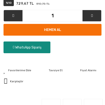
%10
729,67 TL
810,75 TL
HEMEN AL
WhatsApp Sipariş
Tavsiye Et
Fiyat Alarmı
Karşılaştır