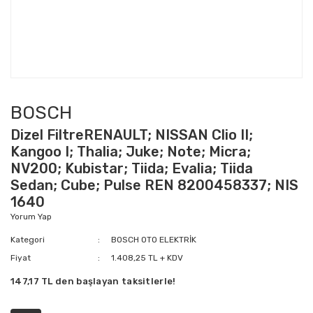
BOSCH
Dizel FiltreRENAULT; NISSAN Clio II;
Kangoo I; Thalia; Juke; Note; Micra;
NV200; Kubistar; Tiida; Evalia; Tiida
Sedan; Cube; Pulse REN 8200458337; NIS
1640
Yorum Yap
Kategori
BOSCH OTO ELEKTRİK
Fiyat
1.408,25 TL + KDV
147,17 TL den başlayan taksitlerle!