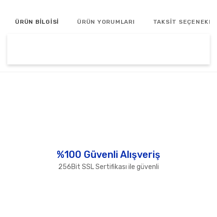
ÜRÜN BİLGİSİ
ÜRÜN YORUMLARI
TAKSİT SEÇENEKLE
Bu ürünün fiyat bilgisi, resim, ürün açıklamalarında ve
diğer konularda yetersiz gördüğünüz noktaları öneri
Bu ürüne ilk yorumu siz yapın!
formunu kullanarak tarafımıza iletebilirsiniz.
Görüş ve önerileriniz için teşekkür ederiz.
Yorum Yaz
Ürün resmi kalitesiz, bozuk veya görüntülenemiyor.
Ürün açıklamasında eksik bilgiler bulunuyor.
Ürün bilgilerinde hatalar bulunuyor.
%100 Güvenli Alışveriş
Ürün fiyatı diğer sitelerden daha pahalı.
256Bit SSL Sertifikası ile güvenli
Bu ürüne benzer farklı alternatifler olmalı.