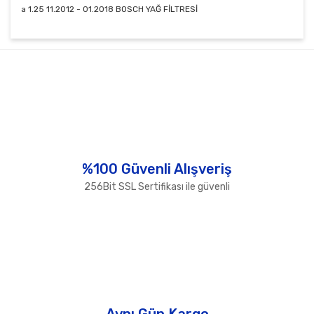
a 1.25 11.2012 - 01.2018 BOSCH YAĞ FİLTRESİ
Bu ürünün fiyat bilgisi, resim, ürün açıklamalarında ve
diğer konularda yetersiz gördüğünüz noktaları öneri
Bu ürüne ilk yorumu siz yapın!
formunu kullanarak tarafımıza iletebilirsiniz.
Görüş ve önerileriniz için teşekkür ederiz.
Yorum Yaz
Ürün resmi kalitesiz, bozuk veya görüntülenemiyor.
Ürün açıklamasında eksik bilgiler bulunuyor.
Ürün bilgilerinde hatalar bulunuyor.
%100 Güvenli Alışveriş
Ürün fiyatı diğer sitelerden daha pahalı.
256Bit SSL Sertifikası ile güvenli
Bu ürüne benzer farklı alternatifler olmalı.
Gönder
Aynı Gün Kargo