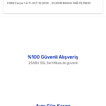
FORD Focus 1.6 Ti-VCT 10.2014 - 01.2018 BOSCH YAĞ FİLTRESİ
Bu ürünün fiyat bilgisi, resim, ürün açıklamalarında ve
diğer konularda yetersiz gördüğünüz noktaları öneri
Bu ürüne ilk yorumu siz yapın!
formunu kullanarak tarafımıza iletebilirsiniz.
Görüş ve önerileriniz için teşekkür ederiz.
Yorum Yaz
Ürün resmi kalitesiz, bozuk veya görüntülenemiyor.
Ürün açıklamasında eksik bilgiler bulunuyor.
Ürün bilgilerinde hatalar bulunuyor.
%100 Güvenli Alışveriş
Ürün fiyatı diğer sitelerden daha pahalı.
256Bit SSL Sertifikası ile güvenli
Bu ürüne benzer farklı alternatifler olmalı.
Gönder
Aynı Gün Kargo