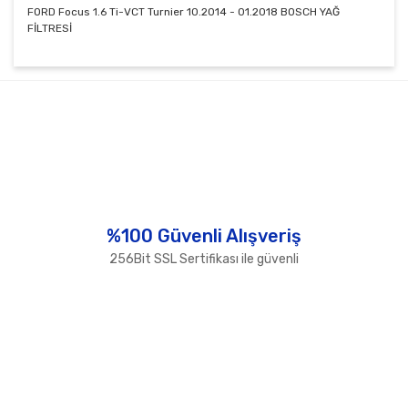
FORD Focus 1.6 Ti-VCT Turnier 10.2014 - 01.2018 BOSCH YAĞ
FİLTRESİ
Bu ürünün fiyat bilgisi, resim, ürün açıklamalarında ve
diğer konularda yetersiz gördüğünüz noktaları öneri
Bu ürüne ilk yorumu siz yapın!
formunu kullanarak tarafımıza iletebilirsiniz.
Görüş ve önerileriniz için teşekkür ederiz.
Yorum Yaz
Ürün resmi kalitesiz, bozuk veya görüntülenemiyor.
Ürün açıklamasında eksik bilgiler bulunuyor.
Ürün bilgilerinde hatalar bulunuyor.
%100 Güvenli Alışveriş
Ürün fiyatı diğer sitelerden daha pahalı.
256Bit SSL Sertifikası ile güvenli
Bu ürüne benzer farklı alternatifler olmalı.
Gönder