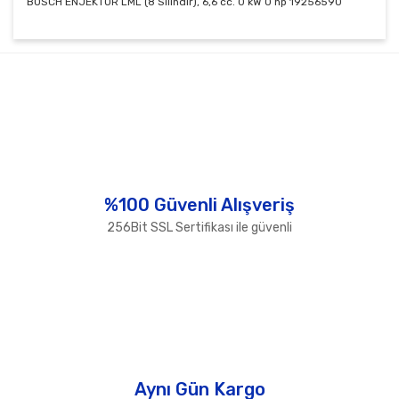
BOSCH ENJEKTÖR LML (8 Silindir), 6,6 cc. 0 kW 0 hp 19256590
Bu ürünün fiyat bilgisi, resim, ürün açıklamalarında ve
diğer konularda yetersiz gördüğünüz noktaları öneri
Bu ürüne ilk yorumu siz yapın!
formunu kullanarak tarafımıza iletebilirsiniz.
Görüş ve önerileriniz için teşekkür ederiz.
Yorum Yaz
Ürün resmi kalitesiz, bozuk veya görüntülenemiyor.
Ürün açıklamasında eksik bilgiler bulunuyor.
Ürün bilgilerinde hatalar bulunuyor.
%100 Güvenli Alışveriş
Ürün fiyatı diğer sitelerden daha pahalı.
256Bit SSL Sertifikası ile güvenli
Bu ürüne benzer farklı alternatifler olmalı.
Gönder
Aynı Gün Kargo