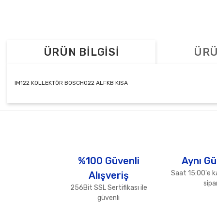
ÜRÜN BİLGİSİ
ÜRÜ
IM122 KOLLEKTÖR BOSCH022 ALFKB KISA
Bu ürünün fiyat bilgisi, resim, ürün açıklamalarında ve diğer konul
Görüş ve önerileriniz için teşekkür ederiz.
Ürün resmi kalitesiz, bozuk veya görüntülenemiyor.
Ürün açıklamasında eksik bilgiler bulunuyor.
%100 Güvenli
Aynı Gü
Ürün bilgilerinde hatalar bulunuyor.
Saat 15:00'e k
Alışveriş
Ürün fiyatı diğer sitelerden daha pahalı.
sipar
256Bit SSL Sertifikası ile
Bu ürüne benzer farklı alternatifler olmalı.
güvenli