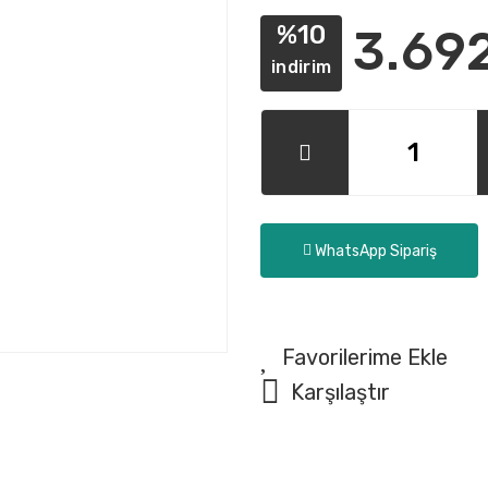
%10
3.69
indirim
WhatsApp Sipariş
Karşılaştır