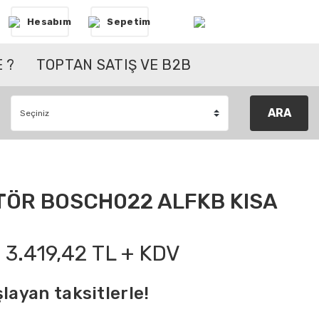
Hesabım
Sepetim
 ?
TOPTAN SATIŞ VE B2B
ARA
TÖR BOSCH022 ALFKB KISA
3.419,42 TL + KDV
layan taksitlerle!