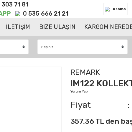
 303 71 81
Arama
APP
0 535 666 21 21
İLETİŞİM
BİZE ULAŞIN
KARGOM NEREDE
REMARK
IM122 KOLLEK
Yorum Yap
Fiyat
357,36 TL den baş