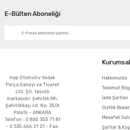
E-Bülten Aboneliği
Kurumsa
Hep Otomotiv Yedek
Hakkımızda
Parça Sanayi ve Ticaret
Teslimat Bilgi
Ltd. Şti. tescilli
İade Şartları
markasıdır. Şehitlik Mh.
Şehitlikkaşı cd. No: 35/A
Gizlilik İlkeler
Polatlı - ANKARA
Mesafeli Sat
Telefon :
0 850 303 71 81
-
0 535 666 21 21
- Fax:
Şartlar & Koş