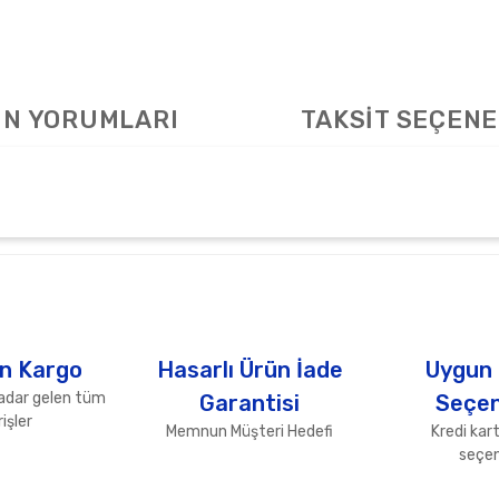
N YORUMLARI
TAKSİT SEÇENE
arda yetersiz gördüğünüz noktaları öneri formunu kullanarak tarafımıza ile
Bu ürüne ilk yorumu siz yapın!
Yorum Yaz
n Kargo
Hasarlı Ürün İade
Uygun
adar gelen tüm
Garantisi
Seçen
işler
Memnun Müşteri Hedefi
Kredi kart
seçen