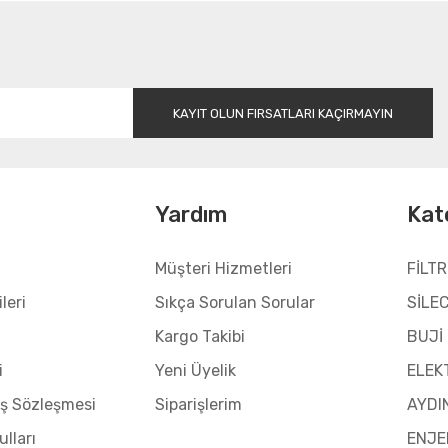
Gönder
KAYIT OLUN FIRSATLARI KAÇIRMAYIN
l
Yardım
Kat
Müşteri Hizmetleri
FİLTR
leri
Sıkça Sorulan Sorular
SİLE
Kargo Takibi
BUJİ
i
Yeni Üyelik
ELEK
ış Sözleşmesi
Siparişlerim
AYDI
ulları
ENJE