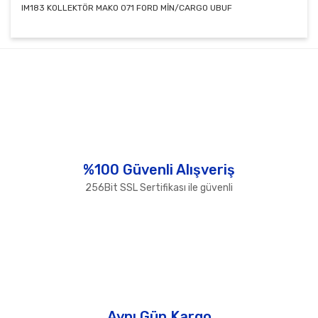
IM183 KOLLEKTÖR MAKO 071 FORD MİN/CARGO UBUF
Bu ürünün fiyat bilgisi, resim, ürün açıklamalarında ve
diğer konularda yetersiz gördüğünüz noktaları öneri
Bu ürüne ilk yorumu siz yapın!
formunu kullanarak tarafımıza iletebilirsiniz.
Görüş ve önerileriniz için teşekkür ederiz.
Yorum Yaz
Ürün resmi kalitesiz, bozuk veya görüntülenemiyor.
Ürün açıklamasında eksik bilgiler bulunuyor.
Ürün bilgilerinde hatalar bulunuyor.
%100 Güvenli Alışveriş
Ürün fiyatı diğer sitelerden daha pahalı.
256Bit SSL Sertifikası ile güvenli
Bu ürüne benzer farklı alternatifler olmalı.
Gönder
Aynı Gün Kargo