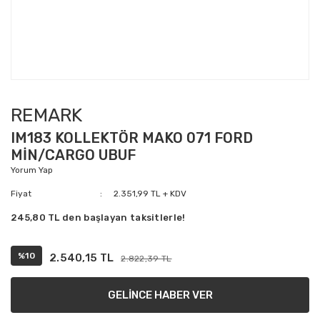
REMARK
IM183 KOLLEKTÖR MAKO 071 FORD
MİN/CARGO UBUF
Yorum Yap
Fiyat
2.351,99 TL + KDV
245,80 TL den başlayan taksitlerle!
%10
2.540,15 TL
2.822,39 TL
GELİNCE HABER VER