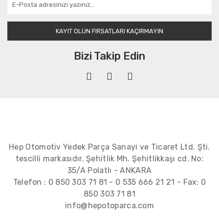
KAYIT OLUN FIRSATLARI KAÇIRMAYIN
Bizi Takip Edin
Hep Otomotiv Yedek Parça Sanayi ve Ticaret Ltd. Şti.
tescilli markasıdır. Şehitlik Mh. Şehitlikkaşı cd. No:
35/A Polatlı - ANKARA
Telefon :
0 850 303 71 81
-
0 535 666 21 21
- Fax:
0
850 303 71 81
info@hepotoparca.com