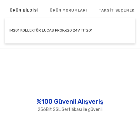
ÜRÜN BİLGİSİ
ÜRÜN YORUMLARI
TAKSİT SEÇENEKLE
IM201 KOLLEKTÖR LUCAS PROF.620 24V TIT201
Bu ürünün fiyat bilgisi, resim, ürün açıklamalarında ve
diğer konularda yetersiz gördüğünüz noktaları öneri
Bu ürüne ilk yorumu siz yapın!
formunu kullanarak tarafımıza iletebilirsiniz.
Görüş ve önerileriniz için teşekkür ederiz.
Yorum Yaz
Ürün resmi kalitesiz, bozuk veya görüntülenemiyor.
Ürün açıklamasında eksik bilgiler bulunuyor.
Ürün bilgilerinde hatalar bulunuyor.
%100 Güvenli Alışveriş
Ürün fiyatı diğer sitelerden daha pahalı.
256Bit SSL Sertifikası ile güvenli
Bu ürüne benzer farklı alternatifler olmalı.