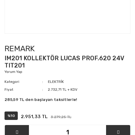
REMARK
IM201 KOLLEKTÖR LUCAS PROF.620 24V
TIT201
Yorum Yap
Kategori
ELEKTRİK
Fiyat
2.732,71 TL + KDV
285,59 TL den başlayan taksitlerle!
%10
2.951,33 TL
3.279,25 TL