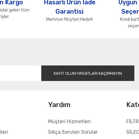
n Kargo
Hasarlı Ürün İade
Uygun
adar gelen tüm
Garantisi
Seçen
işler
Memnun Müşteri Hedefi
Kredi kart
seçen
Gönder
KAYIT OLUN FIRSATLARI KAÇIRMAYIN
l
Yardım
Kat
Müşteri Hizmetleri
FİLTR
leri
Sıkça Sorulan Sorular
SİLE