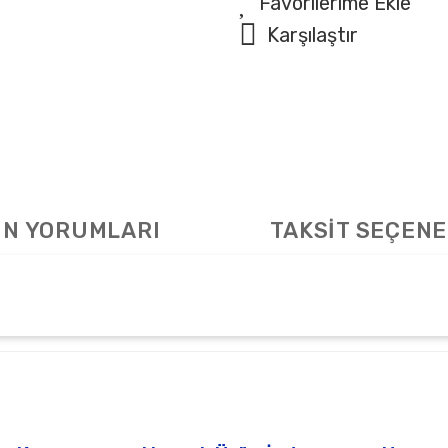
Karşılaştır
N YORUMLARI
TAKSİT SEÇENE
arda yetersiz gördüğünüz noktaları öneri formunu kullanarak tarafımıza ile
Bu ürüne ilk yorumu siz yapın!
Yorum Yaz