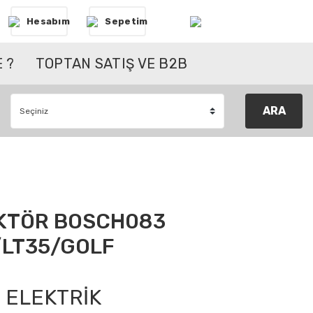
Hesabım
Sepetim
 ?
TOPTAN SATIŞ VE B2B
ARA
EKTÖR BOSCH083
/LT35/GOLF
ELEKTRİK