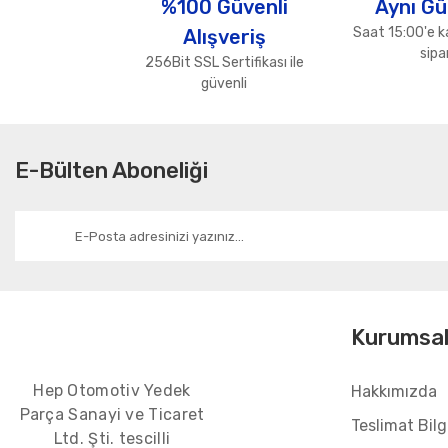
%100 Güvenli
Aynı Gü
Ürün bilgilerinde hatalar bulunuyor.
Saat 15:00'e k
Alışveriş
Ürün fiyatı diğer sitelerden daha pahalı.
sipar
256Bit SSL Sertifikası ile
Bu ürüne benzer farklı alternatifler olmalı.
güvenli
E-Bülten Aboneliği
Kurumsa
Hep Otomotiv Yedek
Hakkımızda
Parça Sanayi ve Ticaret
Teslimat Bilgi
Ltd. Şti. tescilli