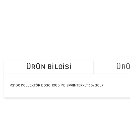
ÜRÜN BİLGİSİ
ÜRÜ
IM2130 KOLLEKTÖR BOSCH083 MB.SPRINTER/LT35/GOLF
Bu ürünün fiyat bilgisi, resim, ürün açıklamalarında ve diğer konul
Görüş ve önerileriniz için teşekkür ederiz.
Ürün resmi kalitesiz, bozuk veya görüntülenemiyor.
Ürün açıklamasında eksik bilgiler bulunuyor.