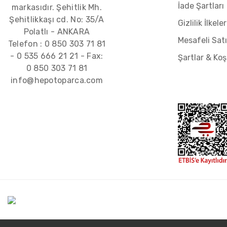
İade Şartları
markasıdır. Şehitlik Mh.
Şehitlikkaşı cd. No: 35/A
Gizlilik İlkeler
Polatlı - ANKARA
Mesafeli Sat
Telefon :
0 850 303 71 81
-
0 535 666 21 21
- Fax:
Şartlar & Koş
0 850 303 71 81
info@hepotoparca.com