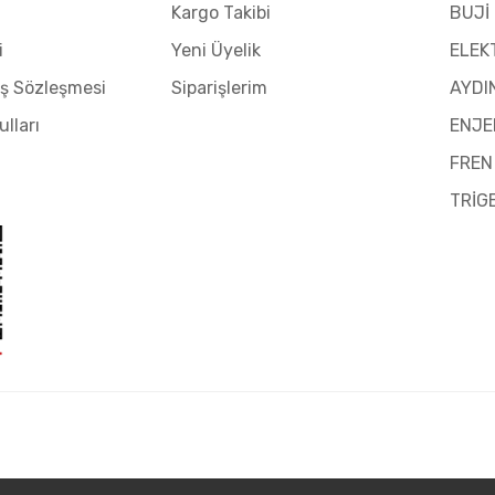
Kargo Takibi
BUJİ
i
Yeni Üyelik
ELEK
ış Sözleşmesi
Siparişlerim
AYDI
ulları
ENJE
FREN
TRİG