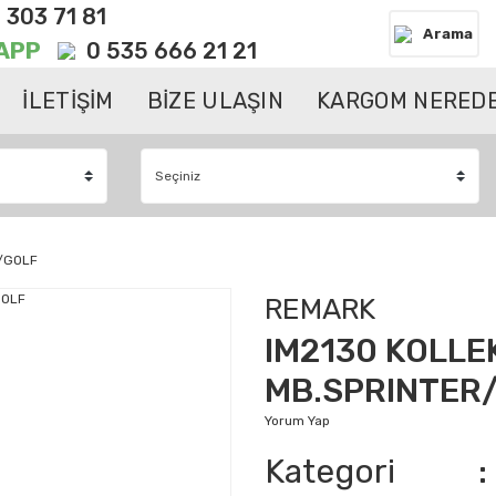
 303 71 81
Arama
APP
0 535 666 21 21
İLETİŞİM
BİZE ULAŞIN
KARGOM NEREDE
/GOLF
REMARK
IM2130 KOLL
MB.SPRINTER
Yorum Yap
Kategori