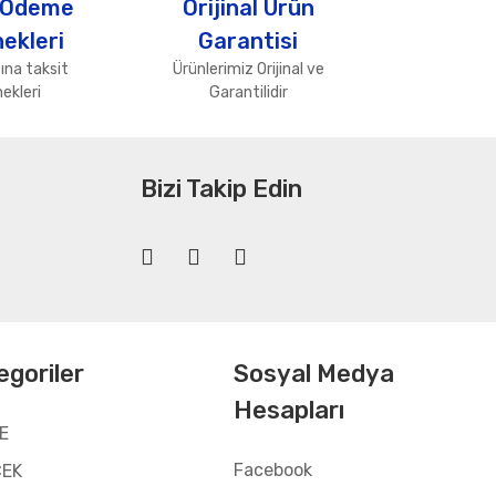
 Ödeme
Orijinal Ürün
ekleri
Garantisi
ına taksit
Ürünlerimiz Orijinal ve
ekleri
Garantilidir
Bizi Takip Edin
egoriler
Sosyal Medya
Hesapları
E
Facebook
CEK