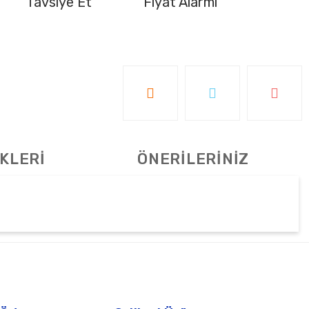
Tavsiye Et
Fiyat Alarmı
KLERİ
ÖNERİLERİNİZ
tebilirsiniz.