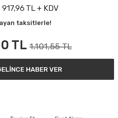
917,96 TL + KDV
ayan taksitlerle!
40 TL
1.101,55 TL
GELİNCE HABER VER