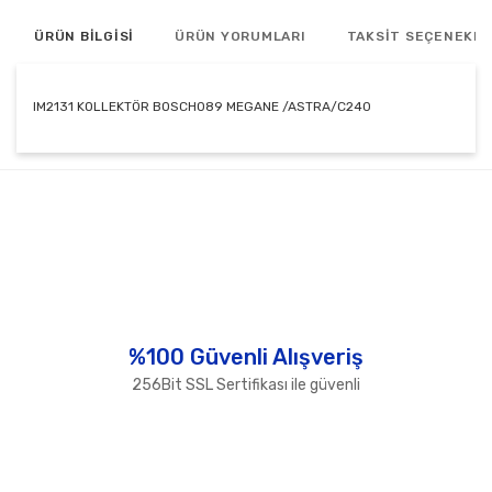
ÜRÜN BİLGİSİ
ÜRÜN YORUMLARI
TAKSİT SEÇENEKLE
IM2131 KOLLEKTÖR BOSCH089 MEGANE /ASTRA/C240
Bu ürünün fiyat bilgisi, resim, ürün açıklamalarında ve
diğer konularda yetersiz gördüğünüz noktaları öneri
Bu ürüne ilk yorumu siz yapın!
formunu kullanarak tarafımıza iletebilirsiniz.
Görüş ve önerileriniz için teşekkür ederiz.
Yorum Yaz
Ürün resmi kalitesiz, bozuk veya görüntülenemiyor.
Ürün açıklamasında eksik bilgiler bulunuyor.
Ürün bilgilerinde hatalar bulunuyor.
%100 Güvenli Alışveriş
Ürün fiyatı diğer sitelerden daha pahalı.
256Bit SSL Sertifikası ile güvenli
Bu ürüne benzer farklı alternatifler olmalı.