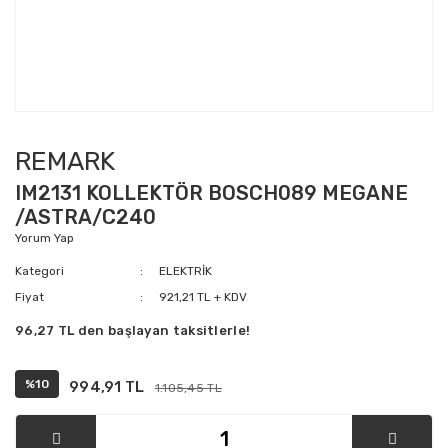
REMARK
IM2131 KOLLEKTÖR BOSCH089 MEGANE
/ASTRA/C240
Yorum Yap
Kategori
ELEKTRİK
Fiyat
921,21 TL + KDV
96,27 TL den başlayan taksitlerle!
%10
994,91 TL
1.105,45 TL