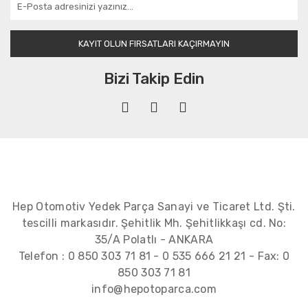
KAYIT OLUN FIRSATLARI KAÇIRMAYIN
Bizi Takip Edin
Hep Otomotiv Yedek Parça Sanayi ve Ticaret Ltd. Şti.
tescilli markasıdır. Şehitlik Mh. Şehitlikkaşı cd. No:
35/A Polatlı - ANKARA
Telefon :
0 850 303 71 81
-
0 535 666 21 21
- Fax:
0
850 303 71 81
info@hepotoparca.com