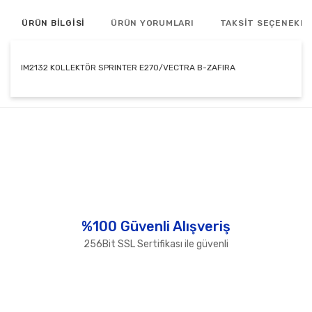
ÜRÜN BİLGİSİ
ÜRÜN YORUMLARI
TAKSİT SEÇENEKLE
IM2132 KOLLEKTÖR SPRINTER E270/VECTRA B-ZAFIRA
Bu ürünün fiyat bilgisi, resim, ürün açıklamalarında ve
diğer konularda yetersiz gördüğünüz noktaları öneri
Bu ürüne ilk yorumu siz yapın!
formunu kullanarak tarafımıza iletebilirsiniz.
Görüş ve önerileriniz için teşekkür ederiz.
Yorum Yaz
Ürün resmi kalitesiz, bozuk veya görüntülenemiyor.
Ürün açıklamasında eksik bilgiler bulunuyor.
Ürün bilgilerinde hatalar bulunuyor.
%100 Güvenli Alışveriş
Ürün fiyatı diğer sitelerden daha pahalı.
256Bit SSL Sertifikası ile güvenli
Bu ürüne benzer farklı alternatifler olmalı.