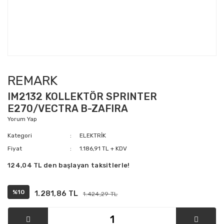
REMARK
IM2132 KOLLEKTÖR SPRINTER
E270/VECTRA B-ZAFIRA
Yorum Yap
Kategori
ELEKTRİK
Fiyat
1.186,91 TL + KDV
124,04 TL den başlayan taksitlerle!
%10
1.281,86 TL
1.424,29 TL