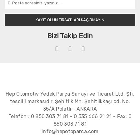
KAYIT OLUN FIRSATLARI KAÇIRMAYIN
Bizi Takip Edin
Hep Otomotiv Yedek Parça Sanayi ve Ticaret Ltd. Şti.
tescilli markasıdır. Şehitlik Mh. Şehitlikkaşı cd. No:
35/A Polatlı - ANKARA
Telefon :
0 850 303 71 81
-
0 535 666 21 21
- Fax:
0
850 303 71 81
info@hepotoparca.com