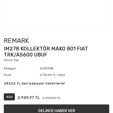
REMARK
IM278 KOLLEKTÖR MAKO 801 FIAT
TRK/AS600 UBUF
Yorum Yap
Kategori
ELEKTRİK
Fiyat
2.712,94 TL + KDV
283,52 TL den başlayan taksitlerle!
%10
2.929,97 TL
3.255,52 TL
GELİNCE HABER VER