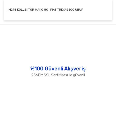
IM278 KOLLEKTÖR MAKO 801 FIAT TRK/AS600 UBUF
Bu ürünün fiyat bilgisi, resim, ürün açıklamalarında ve
diğer konularda yetersiz gördüğünüz noktaları öneri
Bu ürüne ilk yorumu siz yapın!
formunu kullanarak tarafımıza iletebilirsiniz.
Görüş ve önerileriniz için teşekkür ederiz.
Yorum Yaz
Ürün resmi kalitesiz, bozuk veya görüntülenemiyor.
Ürün açıklamasında eksik bilgiler bulunuyor.
Ürün bilgilerinde hatalar bulunuyor.
%100 Güvenli Alışveriş
Ürün fiyatı diğer sitelerden daha pahalı.
256Bit SSL Sertifikası ile güvenli
Bu ürüne benzer farklı alternatifler olmalı.
Gönder