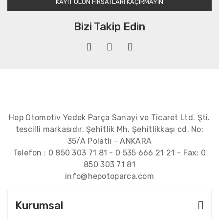
KAYIT OLUN FIRSATLARI KAÇIRMAYIN
Bizi Takip Edin
Hep Otomotiv Yedek Parça Sanayi ve Ticaret Ltd. Şti.
tescilli markasıdır. Şehitlik Mh. Şehitlikkaşı cd. No:
35/A Polatlı - ANKARA
Telefon :
0 850 303 71 81
-
0 535 666 21 21
- Fax:
0
850 303 71 81
info@hepotoparca.com
Kurumsal