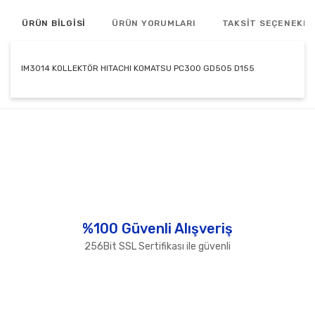
ÜRÜN BİLGİSİ
ÜRÜN YORUMLARI
TAKSİT SEÇENEKLE
IM3014 KOLLEKTÖR HITACHI KOMATSU PC300 GD505 D155
Bu ürünün fiyat bilgisi, resim, ürün açıklamalarında ve
diğer konularda yetersiz gördüğünüz noktaları öneri
Bu ürüne ilk yorumu siz yapın!
formunu kullanarak tarafımıza iletebilirsiniz.
Görüş ve önerileriniz için teşekkür ederiz.
Yorum Yaz
Ürün resmi kalitesiz, bozuk veya görüntülenemiyor.
Ürün açıklamasında eksik bilgiler bulunuyor.
Ürün bilgilerinde hatalar bulunuyor.
%100 Güvenli Alışveriş
Ürün fiyatı diğer sitelerden daha pahalı.
256Bit SSL Sertifikası ile güvenli
Bu ürüne benzer farklı alternatifler olmalı.