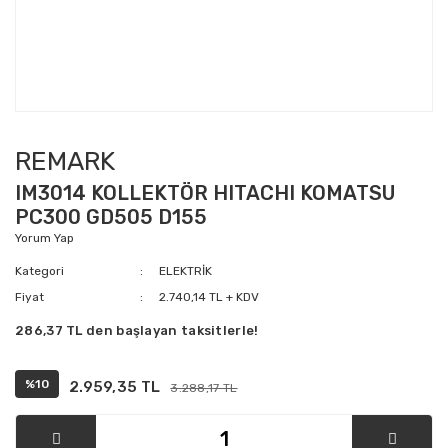
REMARK
IM3014 KOLLEKTÖR HITACHI KOMATSU
PC300 GD505 D155
Yorum Yap
Kategori
ELEKTRİK
Fiyat
2.740,14 TL + KDV
286,37 TL den başlayan taksitlerle!
%10
2.959,35 TL
3.288,17 TL