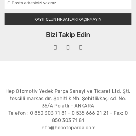
KAYIT OLUN FIRSATLARI KAÇIRMAYIN
Bizi Takip Edin
Hep Otomotiv Yedek Parça Sanayi ve Ticaret Ltd. Şti.
tescilli markasıdır. Şehitlik Mh. Şehitlikkaşı cd. No:
35/A Polatlı - ANKARA
Telefon :
0 850 303 71 81
-
0 535 666 21 21
- Fax:
0
850 303 71 81
info@hepotoparca.com