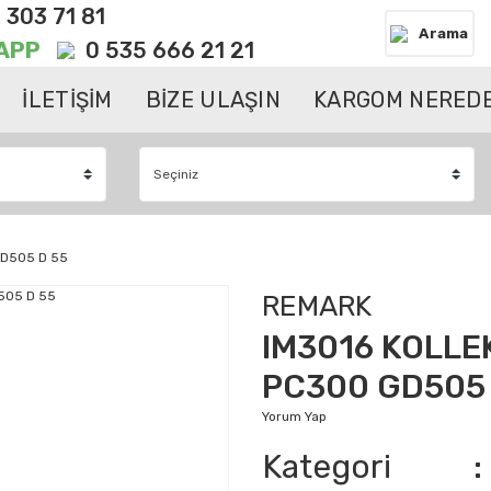
 303 71 81
Arama
APP
0 535 666 21 21
İLETİŞİM
BİZE ULAŞIN
KARGOM NEREDE
GD505 D 55
REMARK
IM3016 KOLLE
PC300 GD505 
Yorum Yap
Kategori