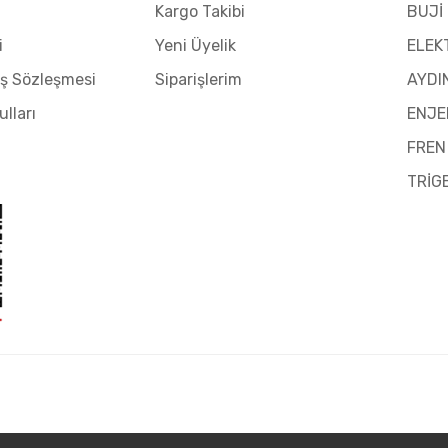
Kargo Takibi
BUJİ
i
Yeni Üyelik
ELEK
ış Sözleşmesi
Siparişlerim
AYDI
ulları
ENJE
FREN
TRİG