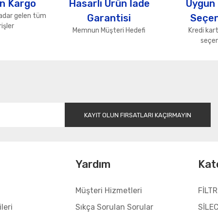
n Kargo
Hasarlı Ürün İade
Uygun
adar gelen tüm
Garantisi
Seçen
işler
Memnun Müşteri Hedefi
Kredi kart
seçen
Gönder
KAYIT OLUN FIRSATLARI KAÇIRMAYIN
l
Yardım
Kat
Müşteri Hizmetleri
FİLTR
leri
Sıkça Sorulan Sorular
SİLE