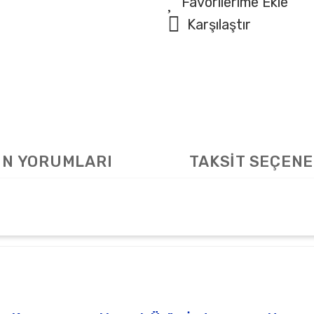
Karşılaştır
N YORUMLARI
TAKSİT SEÇENE
arda yetersiz gördüğünüz noktaları öneri formunu kullanarak tarafımıza ile
Bu ürüne ilk yorumu siz yapın!
Yorum Yaz