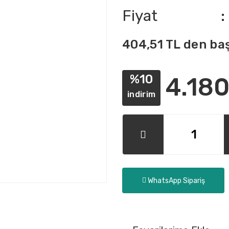
Fiyat
404,51 TL den baş
%10
4.180
indirim
WhatsApp Sipariş