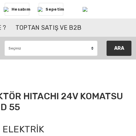
Hesabım
Sepetim
 ?
TOPTAN SATIŞ VE B2B
ARA
KTÖR HITACHI 24V KOMATSU
D 55
ELEKTRİK