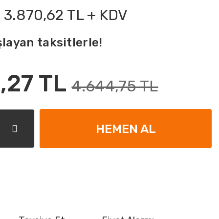
3.870,62 TL + KDV
layan taksitlerle!
,27 TL
4.644,75 TL
HEMEN AL