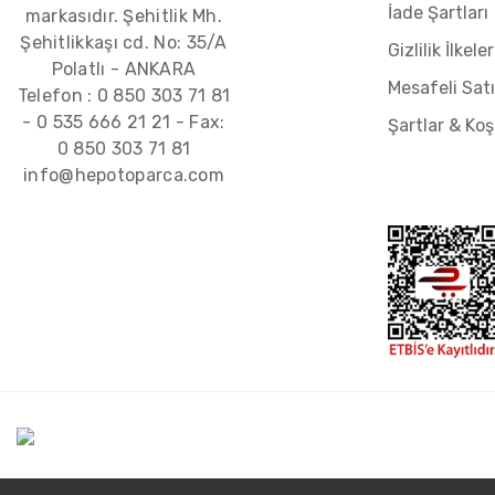
İade Şartları
markasıdır. Şehitlik Mh.
Şehitlikkaşı cd. No: 35/A
Gizlilik İlkeler
Polatlı - ANKARA
Mesafeli Sat
Telefon :
0 850 303 71 81
-
0 535 666 21 21
- Fax:
Şartlar & Koş
0 850 303 71 81
info@hepotoparca.com