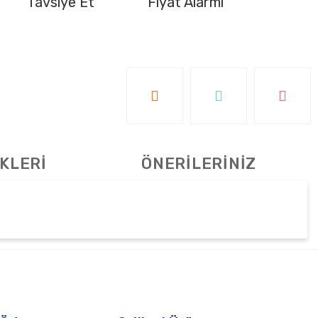
Tavsiye Et
Fiyat Alarmı
KLERİ
ÖNERİLERİNİZ
tebilirsiniz.