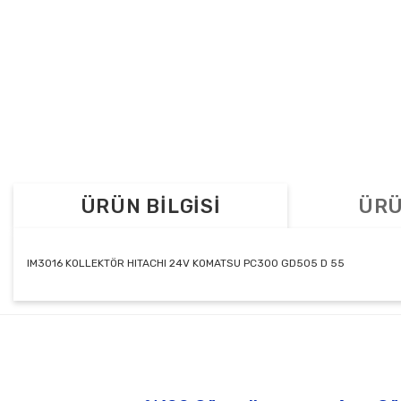
ÜRÜN BİLGİSİ
ÜRÜ
IM3016 KOLLEKTÖR HITACHI 24V KOMATSU PC300 GD505 D 55
Bu ürünün fiyat bilgisi, resim, ürün açıklamalarında ve diğer konul
Görüş ve önerileriniz için teşekkür ederiz.
Ürün resmi kalitesiz, bozuk veya görüntülenemiyor.
Ürün açıklamasında eksik bilgiler bulunuyor.