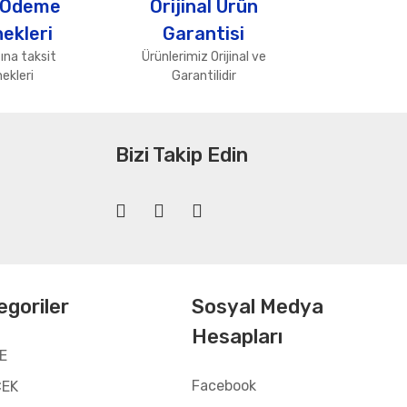
 Ödeme
Orijinal Ürün
ekleri
Garantisi
ına taksit
Ürünlerimiz Orijinal ve
ekleri
Garantilidir
Bizi Takip Edin
egoriler
Sosyal Medya
Hesapları
E
Facebook
CEK