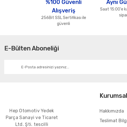
%100 Güvenli
Aynı Gü
Ürün bilgilerinde hatalar bulunuyor.
Saat 15:00'e k
Alışveriş
Ürün fiyatı diğer sitelerden daha pahalı.
sipar
256Bit SSL Sertifikası ile
Bu ürüne benzer farklı alternatifler olmalı.
güvenli
E-Bülten Aboneliği
Kurumsa
Hep Otomotiv Yedek
Hakkımızda
Parça Sanayi ve Ticaret
Teslimat Bilgi
Ltd. Şti. tescilli