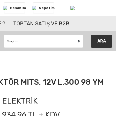
Hesabım
Sepetim
 ?
TOPTAN SATIŞ VE B2B
ARA
TÖR MITS. 12V L.300 98 YM
ELEKTRİK
934,96 TL + KDV