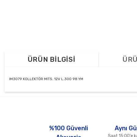
ÜRÜN BİLGİSİ
ÜRÜ
IM3079 KOLLEKTÖR MITS. 12V L.300 98 YM
Bu ürünün fiyat bilgisi, resim, ürün açıklamalarında ve diğer konul
Görüş ve önerileriniz için teşekkür ederiz.
Ürün resmi kalitesiz, bozuk veya görüntülenemiyor.
Ürün açıklamasında eksik bilgiler bulunuyor.
%100 Güvenli
Aynı Gü
Ürün bilgilerinde hatalar bulunuyor.
Saat 15:00'e k