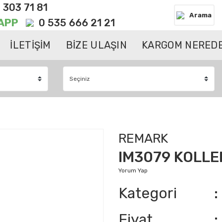
 303 71 81
Arama
APP
0 535 666 21 21
İLETİŞİM
BİZE ULAŞIN
KARGOM NEREDE
REMARK
IM3079 KOLLEK
Yorum Yap
Kategori
Fiyat