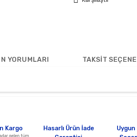
N YORUMLARI
TAKSİT SEÇENE
arda yetersiz gördüğünüz noktaları öneri formunu kullanarak tarafımıza ile
Bu ürüne ilk yorumu siz yapın!
Yorum Yaz
n Kargo
Hasarlı Ürün İade
Uygun
adar gelen tüm