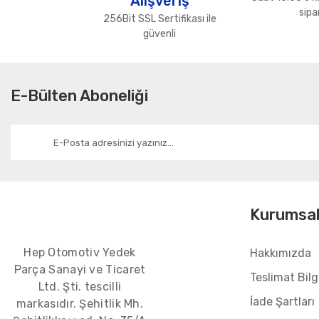
Alışveriş
Ürün fiyatı diğer sitelerden daha pahalı.
sipar
256Bit SSL Sertifikası ile
Bu ürüne benzer farklı alternatifler olmalı.
güvenli
E-Bülten Aboneliği
Kurumsa
Hep Otomotiv Yedek
Hakkımızda
Parça Sanayi ve Ticaret
Teslimat Bilgi
Ltd. Şti. tescilli
İade Şartları
markasıdır. Şehitlik Mh.