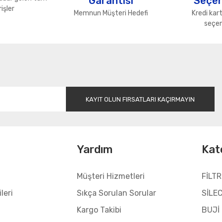
Garantisi
Seçen
işler
Memnun Müşteri Hedefi
Kredi kart
seçen
Gönder
KAYIT OLUN FIRSATLARI KAÇIRMAYIN
l
Yardım
Kat
Müşteri Hizmetleri
FİLTR
leri
Sıkça Sorulan Sorular
SİLE
Kargo Takibi
BUJİ