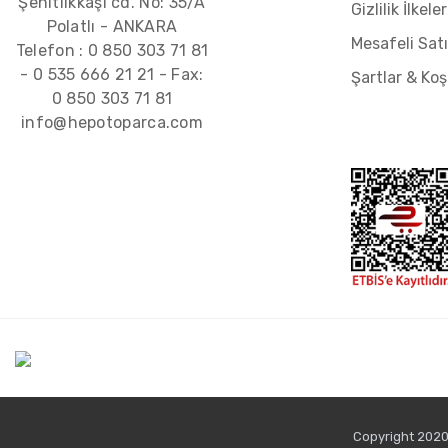
Şehitlikkaşı cd. No: 35/A
Gizlilik İlkeler
Polatlı - ANKARA
Mesafeli Sat
Telefon :
0 850 303 71 81
-
0 535 666 21 21
- Fax:
Şartlar & Koş
0 850 303 71 81
info@hepotoparca.com
Copyright 2020 