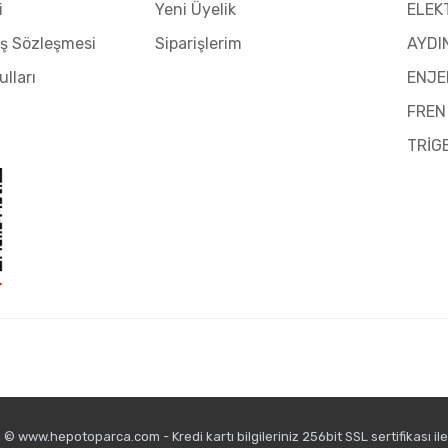
i
Yeni Üyelik
ELEK
ış Sözleşmesi
Siparişlerim
AYDI
ulları
ENJE
FREN
TRİG
© www.hepotoparca.com - Kredi kartı bilgileriniz 256bit SSL sertifikası il