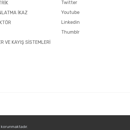
Twitter
TRİK
Youtube
NLATMA İKAZ
Linkedin
KTÖR
Thumblr
ER VE KAYIŞ SİSTEMLERİ
e korunmaktadır.