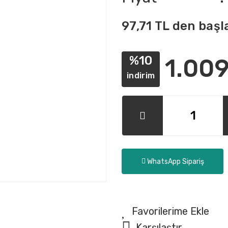
97,71 TL den başl
%10
1.009
indirim
WhatsApp Sipariş
Karşılaştır