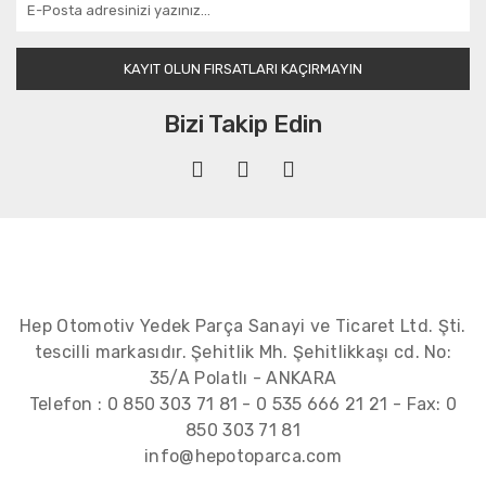
KAYIT OLUN FIRSATLARI KAÇIRMAYIN
Bizi Takip Edin
Hep Otomotiv Yedek Parça Sanayi ve Ticaret Ltd. Şti.
tescilli markasıdır. Şehitlik Mh. Şehitlikkaşı cd. No:
35/A Polatlı - ANKARA
Telefon :
0 850 303 71 81
-
0 535 666 21 21
- Fax:
0
850 303 71 81
info@hepotoparca.com