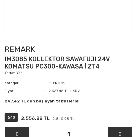
REMARK
IM3085 KOLLEKTÖR SAWAFUJI 24V
KOMATSU PC300-KAWASA İ ZT4
Yorum Yap
Kategori
ELEKTRİK
Fiyat
2.367,48 TL + KDV
247,42 TL den başlayan taksitlerle!
%10
2.556,88 TL
2.840,98 TL