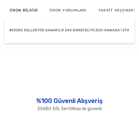
ÜRÜN BİLGİSİ
ÜRÜN YORUMLARI
TAKSİT SEÇENEKLE
IM3085 KOLLEKTÖR SAWAFUJI 24V KOMATSU PC300-KAWASA İ ZT4
Bu ürünün fiyat bilgisi, resim, ürün açıklamalarında ve
diğer konularda yetersiz gördüğünüz noktaları öneri
Bu ürüne ilk yorumu siz yapın!
formunu kullanarak tarafımıza iletebilirsiniz.
Görüş ve önerileriniz için teşekkür ederiz.
Yorum Yaz
Ürün resmi kalitesiz, bozuk veya görüntülenemiyor.
Ürün açıklamasında eksik bilgiler bulunuyor.
Ürün bilgilerinde hatalar bulunuyor.
%100 Güvenli Alışveriş
Ürün fiyatı diğer sitelerden daha pahalı.
256Bit SSL Sertifikası ile güvenli
Bu ürüne benzer farklı alternatifler olmalı.