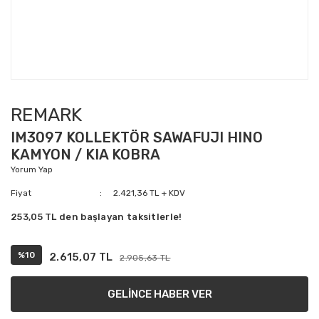
REMARK
IM3097 KOLLEKTÖR SAWAFUJI HINO
KAMYON / KIA KOBRA
Yorum Yap
Fiyat
2.421,36 TL + KDV
253,05 TL den başlayan taksitlerle!
%10
2.615,07 TL
2.905,63 TL
GELİNCE HABER VER