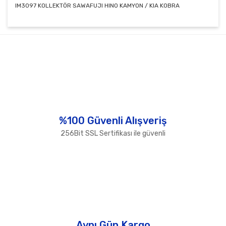
IM3097 KOLLEKTÖR SAWAFUJI HINO KAMYON / KIA KOBRA
Bu ürünün fiyat bilgisi, resim, ürün açıklamalarında ve
diğer konularda yetersiz gördüğünüz noktaları öneri
Bu ürüne ilk yorumu siz yapın!
formunu kullanarak tarafımıza iletebilirsiniz.
Görüş ve önerileriniz için teşekkür ederiz.
Yorum Yaz
Ürün resmi kalitesiz, bozuk veya görüntülenemiyor.
Ürün açıklamasında eksik bilgiler bulunuyor.
Ürün bilgilerinde hatalar bulunuyor.
%100 Güvenli Alışveriş
Ürün fiyatı diğer sitelerden daha pahalı.
256Bit SSL Sertifikası ile güvenli
Bu ürüne benzer farklı alternatifler olmalı.
Gönder
Aynı Gün Kargo