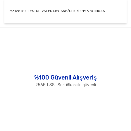
IM3128 KOLLEKTOR VALEO MEGANE/CLIO/R-19 98> IM545
Bu ürünün fiyat bilgisi, resim, ürün açıklamalarında ve
diğer konularda yetersiz gördüğünüz noktaları öneri
Bu ürüne ilk yorumu siz yapın!
formunu kullanarak tarafımıza iletebilirsiniz.
Görüş ve önerileriniz için teşekkür ederiz.
Yorum Yaz
Ürün resmi kalitesiz, bozuk veya görüntülenemiyor.
Ürün açıklamasında eksik bilgiler bulunuyor.
Ürün bilgilerinde hatalar bulunuyor.
%100 Güvenli Alışveriş
Ürün fiyatı diğer sitelerden daha pahalı.
256Bit SSL Sertifikası ile güvenli
Bu ürüne benzer farklı alternatifler olmalı.
Gönder