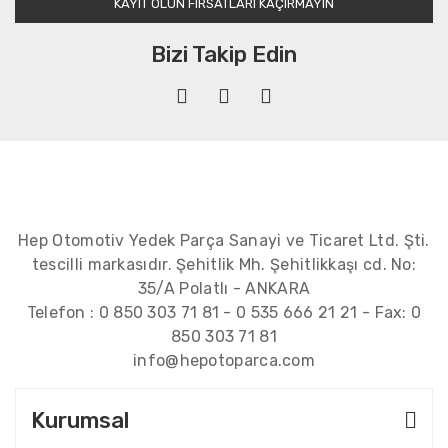
KAYIT OLUN FIRSATLARI KAÇIRMAYIN
Bizi Takip Edin
Hep Otomotiv Yedek Parça Sanayi ve Ticaret Ltd. Şti.
tescilli markasıdır. Şehitlik Mh. Şehitlikkaşı cd. No:
35/A Polatlı - ANKARA
Telefon :
0 850 303 71 81
-
0 535 666 21 21
- Fax:
0
850 303 71 81
info@hepotoparca.com
Kurumsal