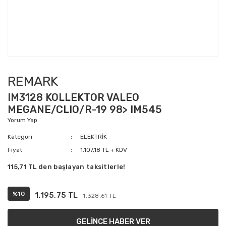
REMARK
IM3128 KOLLEKTOR VALEO
MEGANE/CLIO/R-19 98> IM545
Yorum Yap
Kategori
ELEKTRİK
Fiyat
1.107,18 TL + KDV
115,71 TL den başlayan taksitlerle!
%10
1.195,75 TL
1.328,61 TL
GELİNCE HABER VER