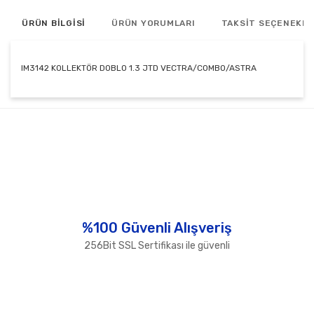
ÜRÜN BİLGİSİ
ÜRÜN YORUMLARI
TAKSİT SEÇENEKLE
IM3142 KOLLEKTÖR DOBLO 1.3 JTD VECTRA/COMBO/ASTRA
Bu ürünün fiyat bilgisi, resim, ürün açıklamalarında ve
diğer konularda yetersiz gördüğünüz noktaları öneri
Bu ürüne ilk yorumu siz yapın!
formunu kullanarak tarafımıza iletebilirsiniz.
Görüş ve önerileriniz için teşekkür ederiz.
Yorum Yaz
Ürün resmi kalitesiz, bozuk veya görüntülenemiyor.
Ürün açıklamasında eksik bilgiler bulunuyor.
Ürün bilgilerinde hatalar bulunuyor.
%100 Güvenli Alışveriş
Ürün fiyatı diğer sitelerden daha pahalı.
256Bit SSL Sertifikası ile güvenli
Bu ürüne benzer farklı alternatifler olmalı.