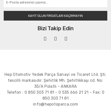
KAYIT OLUN FIRSATLARI KAÇIRMAYIN
Bizi Takip Edin
Hep Otomotiv Yedek Parça Sanayi ve Ticaret Ltd. Şti.
tescilli markasıdır. Şehitlik Mh. Şehitlikkaşı cd. No:
35/A Polatlı - ANKARA
Telefon :
0 850 303 71 81
-
0 535 666 21 21
- Fax:
0
850 303 71 81
info@hepotoparca.com