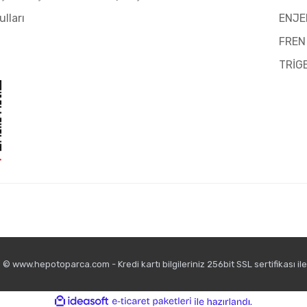
ulları
ENJE
FREN
TRİG
© www.hepotoparca.com - Kredi kartı bilgileriniz 256bit SSL sertifikası il
ile
ideasoft
e-