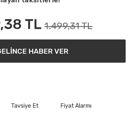
layan taksitlerle!
,38 TL
1.499,31 TL
GELİNCE HABER VER
Tavsiye Et
Fiyat Alarmı