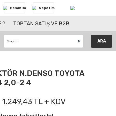
Hesabım
Sepetim
 ?
TOPTAN SATIŞ VE B2B
ARA
KTÖR N.DENSO TOYOTA
 2,0-2 4
1.249,43 TL + KDV