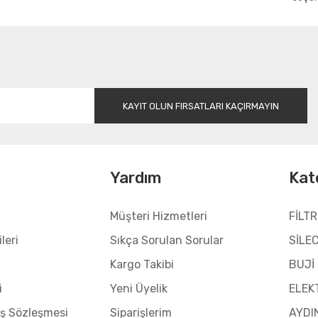
Gönder
KAYIT OLUN FIRSATLARI KAÇIRMAYIN
l
Yardım
Kat
Müşteri Hizmetleri
FİLTR
leri
Sıkça Sorulan Sorular
SİLE
Kargo Takibi
BUJİ
i
Yeni Üyelik
ELEK
ış Sözleşmesi
Siparişlerim
AYDI