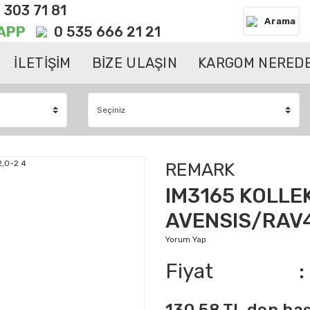
 303 71 81
Arama
APP
0 535 666 21 21
İLETİŞİM
BİZE ULAŞIN
KARGOM NEREDE
REMARK
IM3165 KOLLE
AVENSIS/RAV4
Yorum Yap
Fiyat