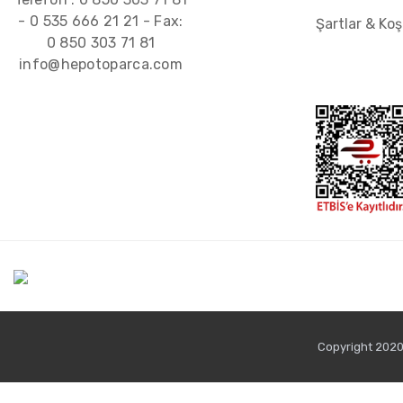
-
0 535 666 21 21
- Fax:
Şartlar & Koş
0 850 303 71 81
info@hepotoparca.com
Copyright 2020 