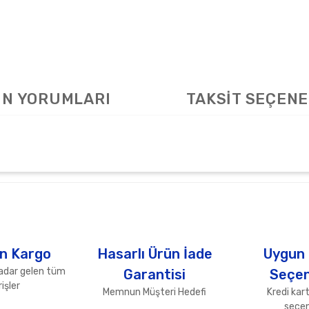
N YORUMLARI
TAKSİT SEÇENE
arda yetersiz gördüğünüz noktaları öneri formunu kullanarak tarafımıza ile
Bu ürüne ilk yorumu siz yapın!
Yorum Yaz
n Kargo
Hasarlı Ürün İade
Uygun
adar gelen tüm
Garantisi
Seçen
işler
Memnun Müşteri Hedefi
Kredi kart
seçen