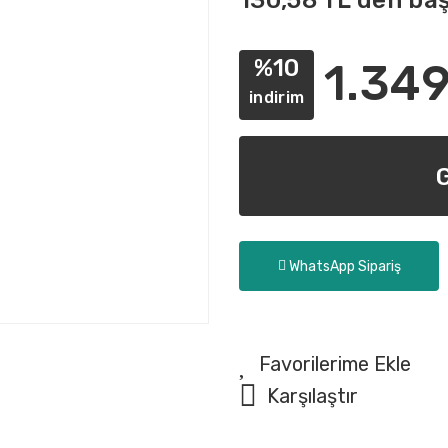
130,58 TL den baş
%10
1.349
indirim
WhatsApp Sipariş
Karşılaştır