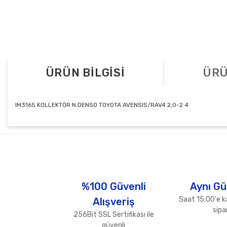
ÜRÜN BİLGİSİ
ÜRÜ
IM3165 KOLLEKTÖR N.DENSO TOYOTA AVENSIS/RAV4 2,0-2 4
Bu ürünün fiyat bilgisi, resim, ürün açıklamalarında ve diğer konul
Görüş ve önerileriniz için teşekkür ederiz.
Ürün resmi kalitesiz, bozuk veya görüntülenemiyor.
Ürün açıklamasında eksik bilgiler bulunuyor.
%100 Güvenli
Aynı Gü
Ürün bilgilerinde hatalar bulunuyor.
Saat 15:00'e k
Alışveriş
Ürün fiyatı diğer sitelerden daha pahalı.
sipar
256Bit SSL Sertifikası ile
Bu ürüne benzer farklı alternatifler olmalı.
güvenli