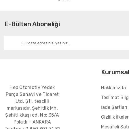
E-Bülten Aboneliği
Kurumsa
Hep Otomotiv Yedek
Hakkımızda
Parça Sanayi ve Ticaret
Teslimat Bilgi
Ltd. Şti. tescilli
İade Şartları
markasıdır. Şehitlik Mh.
Şehitlikkaşı cd. No: 35/A
Gizlilik İlkeler
Polatlı - ANKARA
Mesafeli Sat
Telefon :
0 850 303 71 81