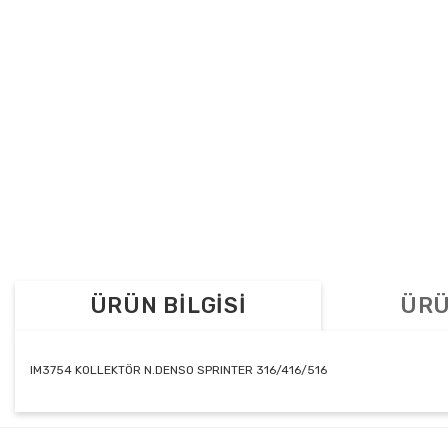
ÜRÜN BİLGİSİ
ÜRÜ
IM3754 KOLLEKTÖR N.DENSO SPRINTER 316/416/516
Bu ürünün fiyat bilgisi, resim, ürün açıklamalarında ve diğer konul
Görüş ve önerileriniz için teşekkür ederiz.