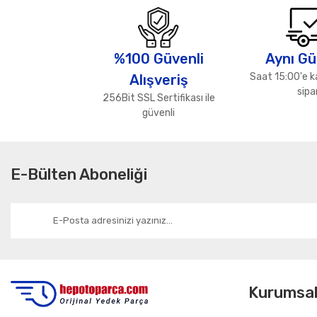
Ürün resmi kalitesiz, bozuk veya görüntülenemiyor.
Ürün açıklamasında eksik bilgiler bulunuyor.
%100 Güvenli
Aynı Gü
Ürün bilgilerinde hatalar bulunuyor.
Saat 15:00'e k
Alışveriş
Ürün fiyatı diğer sitelerden daha pahalı.
sipar
256Bit SSL Sertifikası ile
Bu ürüne benzer farklı alternatifler olmalı.
güvenli
E-Bülten Aboneliği
Kurumsa