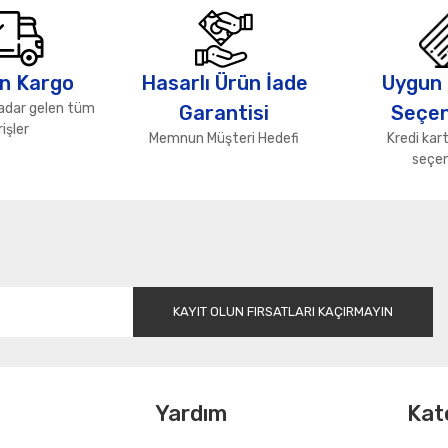
Bu ürüne ilk yorumu siz yapın!
Yorum Yaz
n Kargo
Hasarlı Ürün İade
Uygun
adar gelen tüm
Garantisi
Seçen
işler
Memnun Müşteri Hedefi
Kredi kart
seçen
Gönder
KAYIT OLUN FIRSATLARI KAÇIRMAYIN
l
Yardım
Kat