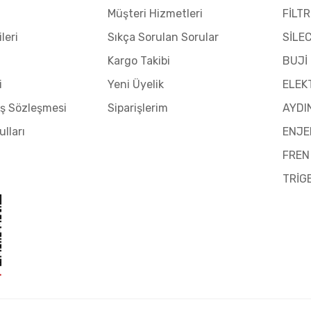
Müşteri Hizmetleri
FİLTR
leri
Sıkça Sorulan Sorular
SİLE
Kargo Takibi
BUJİ
i
Yeni Üyelik
ELEK
ış Sözleşmesi
Siparişlerim
AYDI
ulları
ENJE
FREN
TRİG