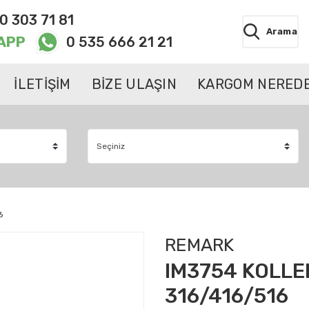
0 303 71 81
Arama
APP
0 535 666 21 21
İLETİŞİM
BİZE ULAŞIN
KARGOM NEREDE
6
REMARK
IM3754 KOLLE
316/416/516