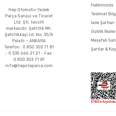
Hakkımızda
Hep Otomotiv Yedek
Teslimat Bilgi
Parça Sanayi ve Ticaret
Ltd. Şti. tescilli
İade Şartları
markasıdır. Şehitlik Mh.
Gizlilik İlkeler
Şehitlikkaşı cd. No: 35/A
Mesafeli Sat
Polatlı - ANKARA
Telefon :
0 850 303 71 81
Şartlar & Koş
-
0 535 666 21 21
- Fax:
0 850 303 71 81
info@hepotoparca.com