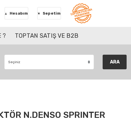
Hesabım
Sepetim
 ?
TOPTAN SATIŞ VE B2B
ARA
KTÖR N.DENSO SPRINTER