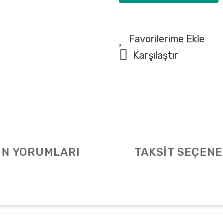
Karşılaştır
N YORUMLARI
TAKSİT SEÇENE
arda yetersiz gördüğünüz noktaları öneri formunu kullanarak tarafımıza ile