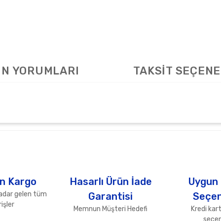
N YORUMLARI
TAKSİT SEÇENE
arda yetersiz gördüğünüz noktaları öneri formunu kullanarak tarafımıza ile
Bu ürüne ilk yorumu siz yapın!
Yorum Yaz
n Kargo
Hasarlı Ürün İade
Uygun
adar gelen tüm
Garantisi
Seçen
işler
Memnun Müşteri Hedefi
Kredi kart
seçen