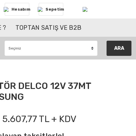
Hesabım
Sepetim
 ?
TOPTAN SATIŞ VE B2B
ARA
TÖR DELCO 12V 37MT
MSUNG
5.607,77 TL + KDV