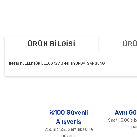
ÜRÜN BİLGİSİ
ÜRÜ
IM418 KOLLEKTÖR DELCO 12V 37MT HYUNDAİ SAMSUNG
Bu ürünün fiyat bilgisi, resim, ürün açıklamalarında ve diğer konul
Görüş ve önerileriniz için teşekkür ederiz.
Ürün resmi kalitesiz, bozuk veya görüntülenemiyor.
Ürün açıklamasında eksik bilgiler bulunuyor.
%100 Güvenli
Aynı Gü
Ürün bilgilerinde hatalar bulunuyor.
Saat 15:00'e k
Alışveriş
Ürün fiyatı diğer sitelerden daha pahalı.
sipar
256Bit SSL Sertifikası ile
Bu ürüne benzer farklı alternatifler olmalı.
güvenli