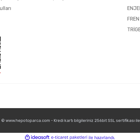
ulları
ENJE
FREN
TRİG
© www.hepotoparca.com - Kredi kartı bilgileriniz 256bit SSL sertifikası il
ile
ideasoft
e-