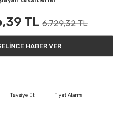
layan taksitlerle!
6,39 TL
6.729,32 TL
GELİNCE HABER VER
Tavsiye Et
Fiyat Alarmı