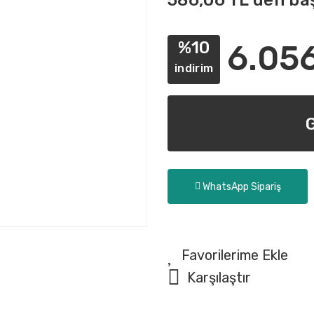
586,06 TL den baş
%10
6.05
indirim
WhatsApp Sipariş
Karşılaştır