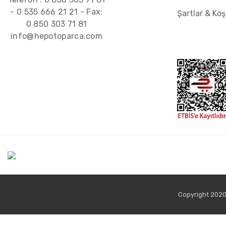
-
0 535 666 21 21
- Fax:
Şartlar & Koş
0 850 303 71 81
info@hepotoparca.com
Copyright 2020 