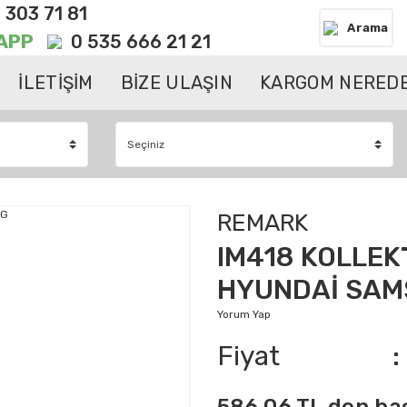
 303 71 81
Arama
APP
0 535 666 21 21
İLETİŞİM
BİZE ULAŞIN
KARGOM NEREDE
REMARK
IM418 KOLLEK
HYUNDAİ SA
Yorum Yap
Fiyat