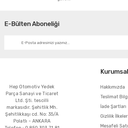
E-Bülten Aboneliği
Kurumsa
Hep Otomotiv Yedek
Hakkımızda
Parça Sanayi ve Ticaret
Teslimat Bilgi
Ltd. Şti. tescilli
İade Şartları
markasıdır. Şehitlik Mh.
Şehitlikkaşı cd. No: 35/A
Gizlilik İlkeler
Polatlı - ANKARA
Mesafeli Sat
Telefon :
0 850 303 71 81