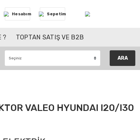
Hesabım
Sepetim
 ?
TOPTAN SATIŞ VE B2B
ARA
KTOR VALEO HYUNDAI I20/I30