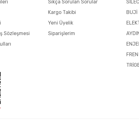
leri
Sıkça Sorulan Sorular
SİLE
Kargo Takibi
BUJİ
i
Yeni Üyelik
ELEK
ış Sözleşmesi
Siparişlerim
AYDI
ulları
ENJE
FREN
TRİG