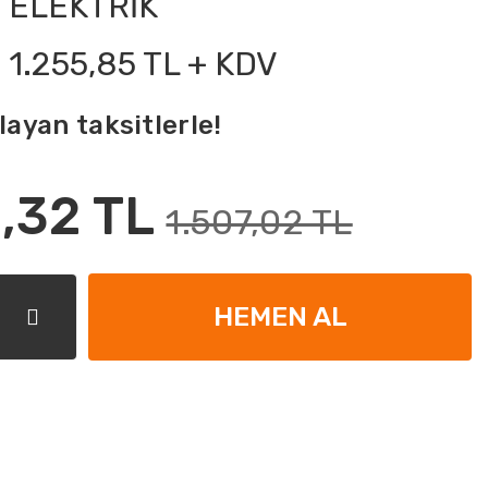
ELEKTRİK
1.255,85 TL + KDV
layan taksitlerle!
,32 TL
1.507,02 TL
HEMEN AL