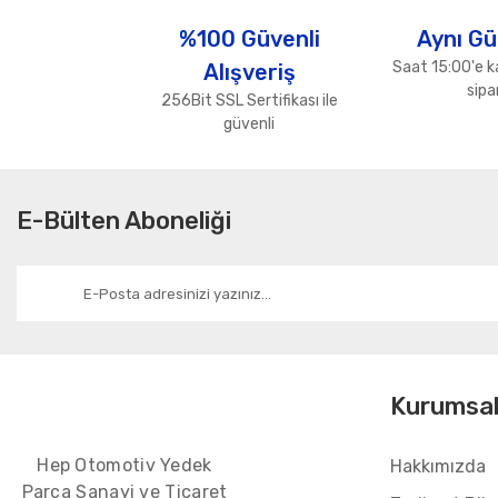
Ürün açıklamasında eksik bilgiler bulunuyor.
%100 Güvenli
Aynı Gü
Ürün bilgilerinde hatalar bulunuyor.
Saat 15:00'e k
Alışveriş
Ürün fiyatı diğer sitelerden daha pahalı.
sipar
256Bit SSL Sertifikası ile
Bu ürüne benzer farklı alternatifler olmalı.
güvenli
E-Bülten Aboneliği
Kurumsa
Hep Otomotiv Yedek
Hakkımızda
Parça Sanayi ve Ticaret