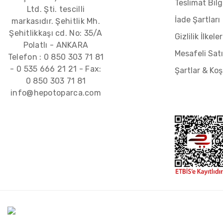
Teslimat Bilgi
Ltd. Şti. tescilli
İade Şartları
markasıdır. Şehitlik Mh.
Şehitlikkaşı cd. No: 35/A
Gizlilik İlkeler
Polatlı - ANKARA
Mesafeli Sat
Telefon :
0 850 303 71 81
-
0 535 666 21 21
- Fax:
Şartlar & Koş
0 850 303 71 81
info@hepotoparca.com