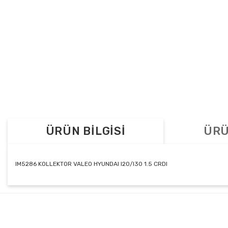
ÜRÜN BİLGİSİ
ÜRÜ
IM5286 KOLLEKTOR VALEO HYUNDAI I20/I30 1.5 CRDI
Bu ürünün fiyat bilgisi, resim, ürün açıklamalarında ve diğer konul
Görüş ve önerileriniz için teşekkür ederiz.
Ürün resmi kalitesiz, bozuk veya görüntülenemiyor.