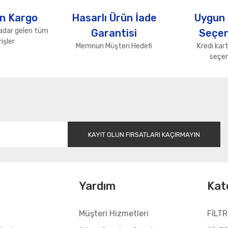
Yorum Yaz
n Kargo
Hasarlı Ürün İade
Uygun
adar gelen tüm
Garantisi
Seçen
işler
Memnun Müşteri Hedefi
Kredi kart
seçen
Gönder
KAYIT OLUN FIRSATLARI KAÇIRMAYIN
l
Yardım
Kat
Müşteri Hizmetleri
FİLTR