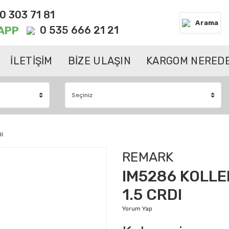
0 303 71 81
Arama
APP
0 535 666 21 21
İLETİŞİM
BİZE ULAŞIN
KARGOM NEREDE
I
REMARK
IM5286 KOLLE
1.5 CRDI
Yorum Yap