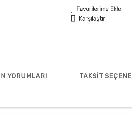
Karşılaştır
N YORUMLARI
TAKSİT SEÇENE
arda yetersiz gördüğünüz noktaları öneri formunu kullanarak tarafımıza ile
Bu ürüne ilk yorumu siz yapın!