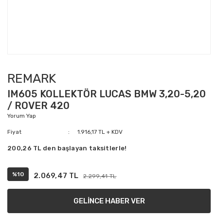
REMARK
IM605 KOLLEKTÖR LUCAS BMW 3,20-5,20
/ ROVER 420
Yorum Yap
Fiyat
1.916,17 TL + KDV
200,26 TL den başlayan taksitlerle!
%10
2.069,47 TL
2.299,41 TL
GELİNCE HABER VER