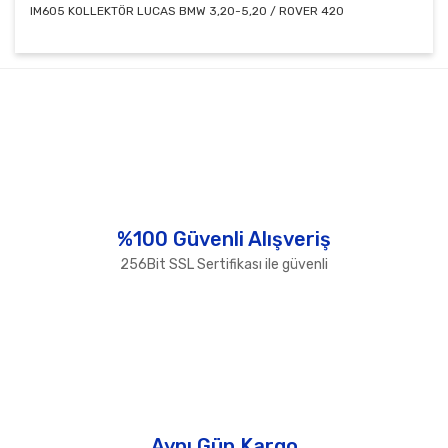
IM605 KOLLEKTÖR LUCAS BMW 3,20-5,20 / ROVER 420
Bu ürünün fiyat bilgisi, resim, ürün açıklamalarında ve
diğer konularda yetersiz gördüğünüz noktaları öneri
Bu ürüne ilk yorumu siz yapın!
formunu kullanarak tarafımıza iletebilirsiniz.
Görüş ve önerileriniz için teşekkür ederiz.
Yorum Yaz
Ürün resmi kalitesiz, bozuk veya görüntülenemiyor.
Ürün açıklamasında eksik bilgiler bulunuyor.
Ürün bilgilerinde hatalar bulunuyor.
%100 Güvenli Alışveriş
Ürün fiyatı diğer sitelerden daha pahalı.
256Bit SSL Sertifikası ile güvenli
Bu ürüne benzer farklı alternatifler olmalı.
Gönder
Aynı Gün Kargo