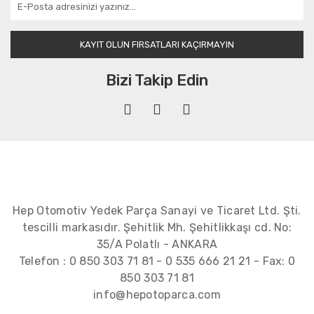
KAYIT OLUN FIRSATLARI KAÇIRMAYIN
Bizi Takip Edin
Hep Otomotiv Yedek Parça Sanayi ve Ticaret Ltd. Şti.
tescilli markasıdır. Şehitlik Mh. Şehitlikkaşı cd. No:
35/A Polatlı - ANKARA
Telefon :
0 850 303 71 81
-
0 535 666 21 21
- Fax:
0
850 303 71 81
info@hepotoparca.com