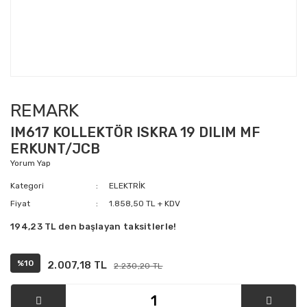
REMARK
IM617 KOLLEKTÖR ISKRA 19 DILIM MF
ERKUNT/JCB
Yorum Yap
Kategori
ELEKTRİK
Fiyat
1.858,50 TL + KDV
194,23 TL den başlayan taksitlerle!
%10
2.007,18 TL
2.230,20 TL