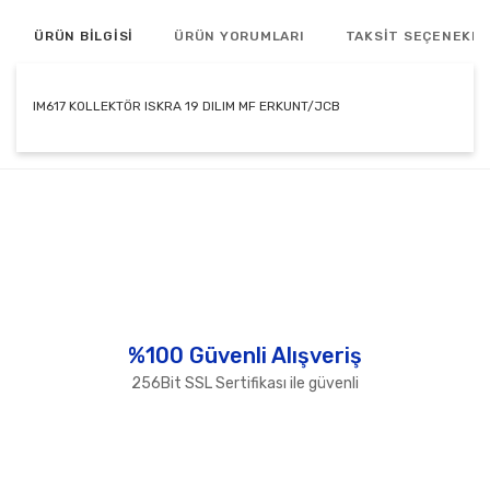
ÜRÜN BİLGİSİ
ÜRÜN YORUMLARI
TAKSİT SEÇENEKLE
IM617 KOLLEKTÖR ISKRA 19 DILIM MF ERKUNT/JCB
Bu ürünün fiyat bilgisi, resim, ürün açıklamalarında ve
diğer konularda yetersiz gördüğünüz noktaları öneri
Bu ürüne ilk yorumu siz yapın!
formunu kullanarak tarafımıza iletebilirsiniz.
Görüş ve önerileriniz için teşekkür ederiz.
Yorum Yaz
Ürün resmi kalitesiz, bozuk veya görüntülenemiyor.
Ürün açıklamasında eksik bilgiler bulunuyor.
Ürün bilgilerinde hatalar bulunuyor.
%100 Güvenli Alışveriş
Ürün fiyatı diğer sitelerden daha pahalı.
256Bit SSL Sertifikası ile güvenli
Bu ürüne benzer farklı alternatifler olmalı.