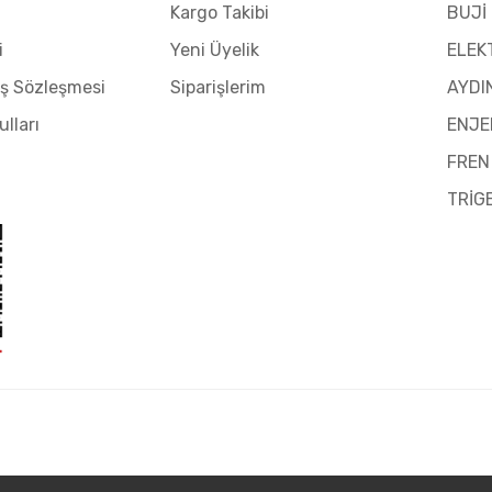
Kargo Takibi
BUJİ
i
Yeni Üyelik
ELEK
ış Sözleşmesi
Siparişlerim
AYDI
ulları
ENJE
FREN
TRİG