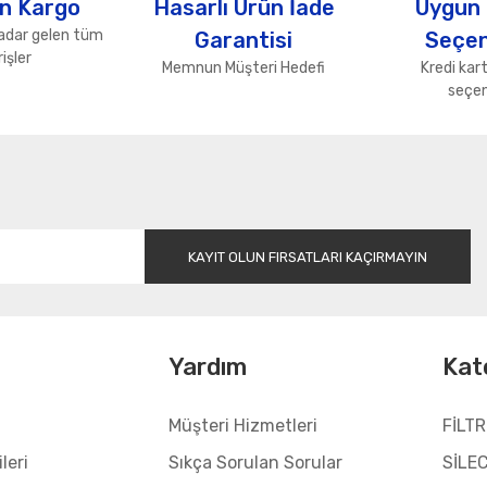
n Kargo
Hasarlı Ürün İade
Uygun
adar gelen tüm
Garantisi
Seçen
işler
Memnun Müşteri Hedefi
Kredi kart
seçen
Gönder
KAYIT OLUN FIRSATLARI KAÇIRMAYIN
l
Yardım
Kat
Müşteri Hizmetleri
FİLTR
leri
Sıkça Sorulan Sorular
SİLE