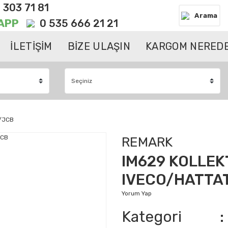
 303 71 81
Arama
APP
0 535 666 21 21
İLETİŞİM
BİZE ULAŞIN
KARGOM NEREDE
S/JCB
REMARK
IM629 KOLLEK
IVECO/HATTAT
Yorum Yap
Kategori