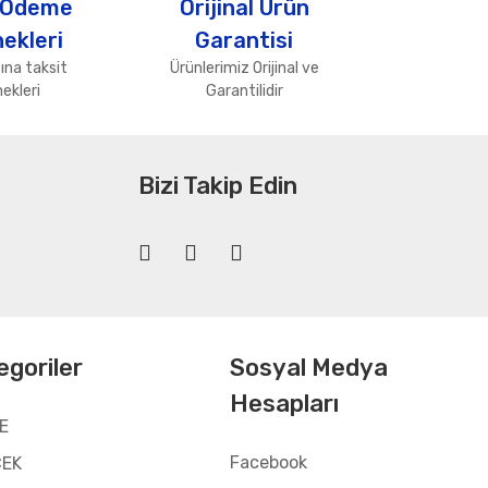
 Ödeme
Orijinal Ürün
ekleri
Garantisi
ına taksit
Ürünlerimiz Orijinal ve
ekleri
Garantilidir
Bizi Takip Edin
egoriler
Sosyal Medya
Hesapları
E
Facebook
CEK