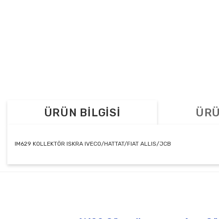
ÜRÜN BİLGİSİ
ÜRÜ
IM629 KOLLEKTÖR ISKRA IVECO/HATTAT/FIAT ALLIS/JCB
Bu ürünün fiyat bilgisi, resim, ürün açıklamalarında ve diğer konul
Görüş ve önerileriniz için teşekkür ederiz.
Ürün resmi kalitesiz, bozuk veya görüntülenemiyor.
Ürün açıklamasında eksik bilgiler bulunuyor.