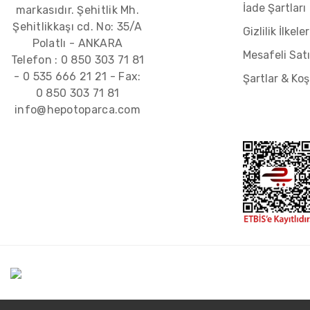
İade Şartları
markasıdır. Şehitlik Mh.
Şehitlikkaşı cd. No: 35/A
Gizlilik İlkeler
Polatlı - ANKARA
Mesafeli Sat
Telefon :
0 850 303 71 81
-
0 535 666 21 21
- Fax:
Şartlar & Koş
0 850 303 71 81
info@hepotoparca.com