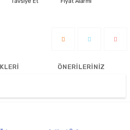
Tavsiye Et
Fiyat Alarmı
KLERİ
ÖNERİLERİNİZ
tebilirsiniz.