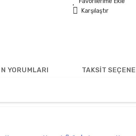
Karşılaştır
N YORUMLARI
TAKSİT SEÇENE
arda yetersiz gördüğünüz noktaları öneri formunu kullanarak tarafımıza ile
Bu ürüne ilk yorumu siz yapın!
Yorum Yaz