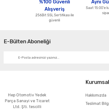
%100 Güvenli
Aynı Gü
Ürün bilgilerinde hatalar bulunuyor.
Saat 15:00'e k
Alışveriş
Ürün fiyatı diğer sitelerden daha pahalı.
sipar
256Bit SSL Sertifikası ile
Bu ürüne benzer farklı alternatifler olmalı.
güvenli
E-Bülten Aboneliği
Kurumsa
Hep Otomotiv Yedek
Hakkımızda
Parça Sanayi ve Ticaret
Teslimat Bilgi
Ltd. Şti. tescilli