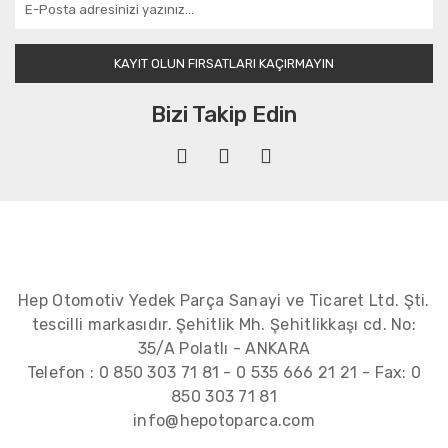
KAYIT OLUN FIRSATLARI KAÇIRMAYIN
Bizi Takip Edin
Hep Otomotiv Yedek Parça Sanayi ve Ticaret Ltd. Şti.
tescilli markasıdır. Şehitlik Mh. Şehitlikkaşı cd. No:
35/A Polatlı - ANKARA
Telefon :
0 850 303 71 81
-
0 535 666 21 21
- Fax:
0
850 303 71 81
info@hepotoparca.com