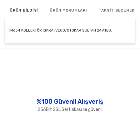
ÜRÜN BİLGİSİ
ÜRÜN YORUMLARI
TAKSİT SEÇENEKLE
IM634 KOLLEKTÖR ISKRA IVECO/OTOKAR SULTAN 24V.15D.
Bu ürünün fiyat bilgisi, resim, ürün açıklamalarında ve
diğer konularda yetersiz gördüğünüz noktaları öneri
Bu ürüne ilk yorumu siz yapın!
formunu kullanarak tarafımıza iletebilirsiniz.
Görüş ve önerileriniz için teşekkür ederiz.
Yorum Yaz
Ürün resmi kalitesiz, bozuk veya görüntülenemiyor.
Ürün açıklamasında eksik bilgiler bulunuyor.
Ürün bilgilerinde hatalar bulunuyor.
%100 Güvenli Alışveriş
Ürün fiyatı diğer sitelerden daha pahalı.
256Bit SSL Sertifikası ile güvenli
Bu ürüne benzer farklı alternatifler olmalı.