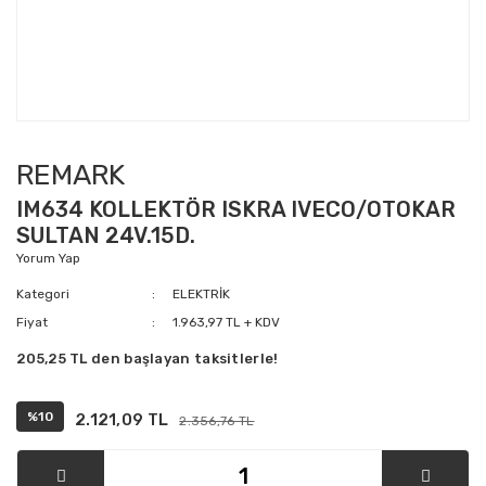
REMARK
IM634 KOLLEKTÖR ISKRA IVECO/OTOKAR
SULTAN 24V.15D.
Yorum Yap
Kategori
ELEKTRİK
Fiyat
1.963,97 TL + KDV
205,25 TL den başlayan taksitlerle!
%10
2.121,09 TL
2.356,76 TL