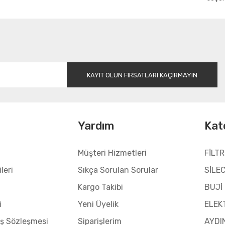
Gönder
KAYIT OLUN FIRSATLARI KAÇIRMAYIN
l
Yardım
Kat
Müşteri Hizmetleri
FİLTR
leri
Sıkça Sorulan Sorular
SİLE
Kargo Takibi
BUJİ
i
Yeni Üyelik
ELEK
ış Sözleşmesi
Siparişlerim
AYDI