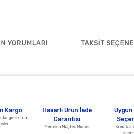
N YORUMLARI
TAKSİT SEÇENE
arda yetersiz gördüğünüz noktaları öneri formunu kullanarak tarafımıza ile
Bu ürüne ilk yorumu siz yapın!
Yorum Yaz
n Kargo
Hasarlı Ürün İade
Uygun
adar gelen tüm
Garantisi
Seçen
işler
Memnun Müşteri Hedefi
Kredi kart
seçen