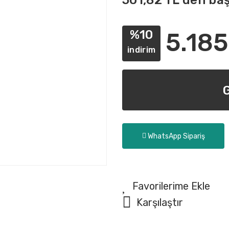
501,82 TL den baş
%10
5.185
indirim
WhatsApp Sipariş
Karşılaştır