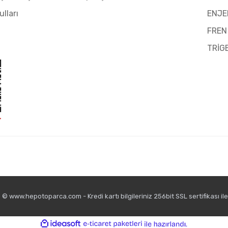
ulları
ENJE
FREN
TRİG
© www.hepotoparca.com - Kredi kartı bilgileriniz 256bit SSL sertifikası il
ile
ideasoft
e-