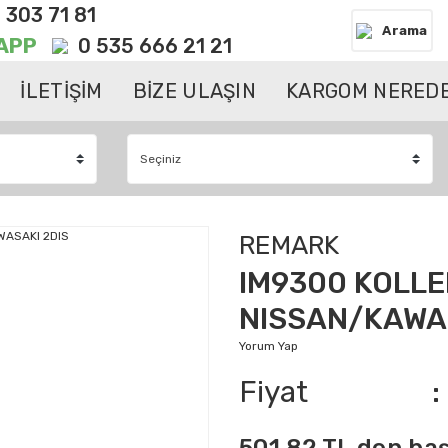
 303 71 81
Arama
APP
0 535 666 21 21
İLETİŞİM
BİZE ULAŞIN
KARGOM NEREDE
REMARK
IM9300 KOLL
NISSAN/KAWAS
Yorum Yap
Fiyat