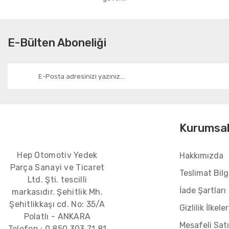
E-Bülten Aboneliği
Kurumsa
Hep Otomotiv Yedek
Hakkımızda
Parça Sanayi ve Ticaret
Teslimat Bilgi
Ltd. Şti. tescilli
İade Şartları
markasıdır. Şehitlik Mh.
Şehitlikkaşı cd. No: 35/A
Gizlilik İlkeler
Polatlı - ANKARA
Mesafeli Sat
Telefon :
0 850 303 71 81