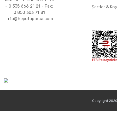
-
0 535 666 21 21
- Fax:
Şartlar & Koş
0 850 303 71 81
info@hepotoparca.com
Copyright 2020 