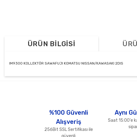
ÜRÜN BİLGİSİ
ÜRÜ
IM9300 KOLLEKTÖR SAWAFUJI KOMATSU NISSAN/KAWASAKI 2DIS
Bu ürünün fiyat bilgisi, resim, ürün açıklamalarında ve diğer konul
Görüş ve önerileriniz için teşekkür ederiz.
Ürün resmi kalitesiz, bozuk veya görüntülenemiyor.
Ürün açıklamasında eksik bilgiler bulunuyor.
%100 Güvenli
Aynı Gü
Ürün bilgilerinde hatalar bulunuyor.
Saat 15:00'e k
Alışveriş
Ürün fiyatı diğer sitelerden daha pahalı.
sipar
256Bit SSL Sertifikası ile
Bu ürüne benzer farklı alternatifler olmalı.
güvenli