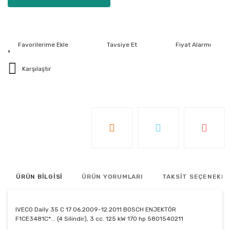
Tavsiye Et
Fiyat Alarmı
Karşılaştır
ÜRÜN BİLGİSİ
ÜRÜN YORUMLARI
TAKSİT SEÇENEKLE
IVECO Daily 35 C 17 06.2009-12.2011 BOSCH ENJEKTÖR
F1CE3481C*... (4 Silindir), 3 cc. 125 kW 170 hp 5801540211