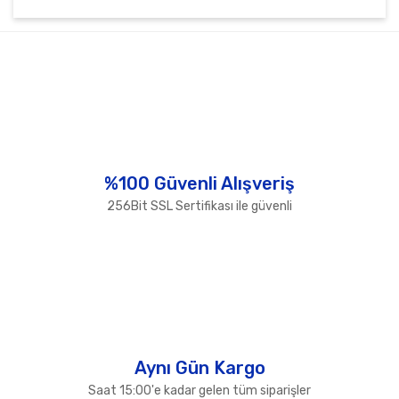
Bu ürünün fiyat bilgisi, resim, ürün açıklamalarında ve
diğer konularda yetersiz gördüğünüz noktaları öneri
Bu ürüne ilk yorumu siz yapın!
formunu kullanarak tarafımıza iletebilirsiniz.
Görüş ve önerileriniz için teşekkür ederiz.
Yorum Yaz
Ürün resmi kalitesiz, bozuk veya görüntülenemiyor.
Ürün açıklamasında eksik bilgiler bulunuyor.
Ürün bilgilerinde hatalar bulunuyor.
%100 Güvenli Alışveriş
Ürün fiyatı diğer sitelerden daha pahalı.
256Bit SSL Sertifikası ile güvenli
Bu ürüne benzer farklı alternatifler olmalı.
Gönder
Aynı Gün Kargo
Saat 15:00'e kadar gelen tüm siparişler