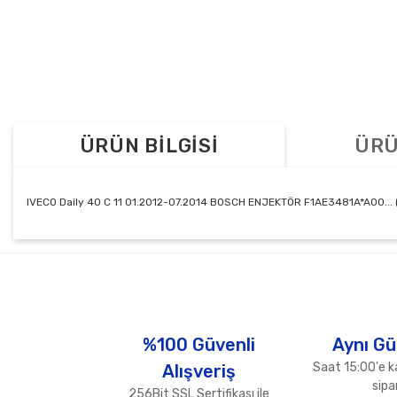
ÜRÜN BİLGİSİ
ÜRÜ
IVECO Daily 40 C 11 01.2012-07.2014 BOSCH ENJEKTÖR F1AE3481A*A00... (4
Bu ürünün fiyat bilgisi, resim, ürün açıklamalarında ve diğer konul
Görüş ve önerileriniz için teşekkür ederiz.
Ürün resmi kalitesiz, bozuk veya görüntülenemiyor.
Ürün açıklamasında eksik bilgiler bulunuyor.
%100 Güvenli
Aynı Gü
Ürün bilgilerinde hatalar bulunuyor.
Saat 15:00'e k
Alışveriş
Ürün fiyatı diğer sitelerden daha pahalı.
sipar
256Bit SSL Sertifikası ile