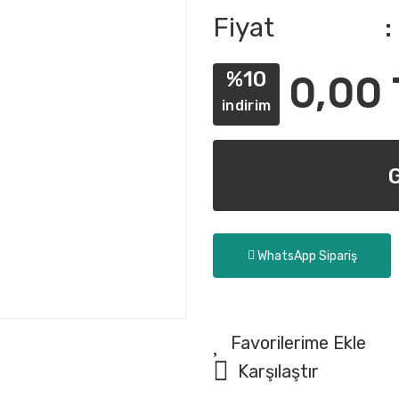
Fiyat
%10
0,00 
indirim
WhatsApp Sipariş
Karşılaştır