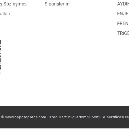
ış Sözleşmesi
Siparişlerim
AYDI
ulları
ENJE
FREN
TRİG
© www.hepotoparca.com - Kredi kartı bilgileriniz 256bit SSL sertifikası il