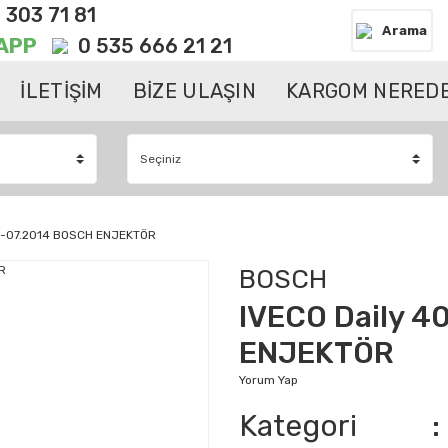
 303 71 81
Arama
APP
0 535 666 21 21
İLETİŞİM
BİZE ULAŞIN
KARGOM NEREDE
012-07.2014 BOSCH ENJEKTÖR
BOSCH
IVECO Daily 4
ENJEKTÖR
Yorum Yap
Kategori