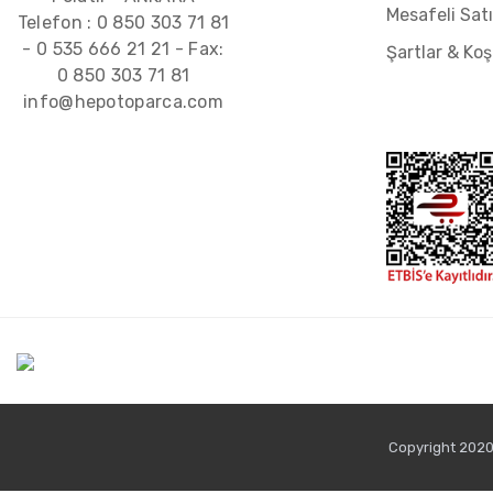
Mesafeli Sat
Telefon :
0 850 303 71 81
-
0 535 666 21 21
- Fax:
Şartlar & Koş
0 850 303 71 81
info@hepotoparca.com
Copyright 2020 