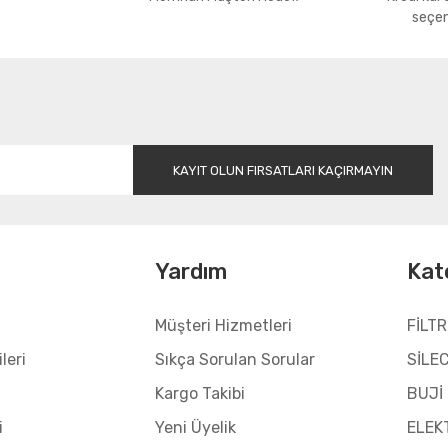
seçen
Gönder
KAYIT OLUN FIRSATLARI KAÇIRMAYIN
l
Yardım
Kat
Müşteri Hizmetleri
FİLTR
leri
Sıkça Sorulan Sorular
SİLE
Kargo Takibi
BUJİ
i
Yeni Üyelik
ELEK