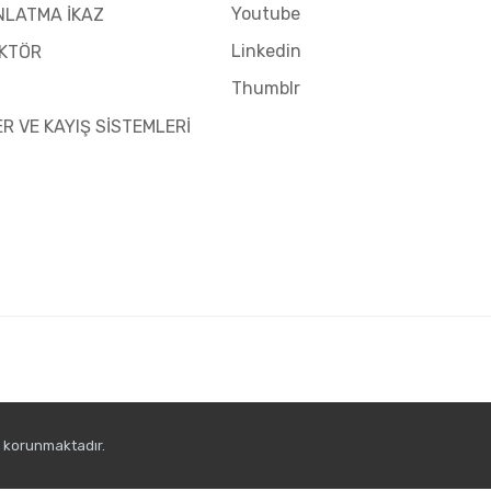
Youtube
NLATMA İKAZ
Linkedin
KTÖR
Thumblr
ER VE KAYIŞ SİSTEMLERİ
e korunmaktadır.