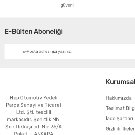
Bu ürüne benzer farklı alternatifler olmalı.
güvenli
E-Bülten Aboneliği
Kurumsa
Hep Otomotiv Yedek
Hakkımızda
Parça Sanayi ve Ticaret
Teslimat Bilgi
Ltd. Şti. tescilli
İade Şartları
markasıdır. Şehitlik Mh.
Şehitlikkaşı cd. No: 35/A
Gizlilik İlkeler
Polatlı - ANKARA