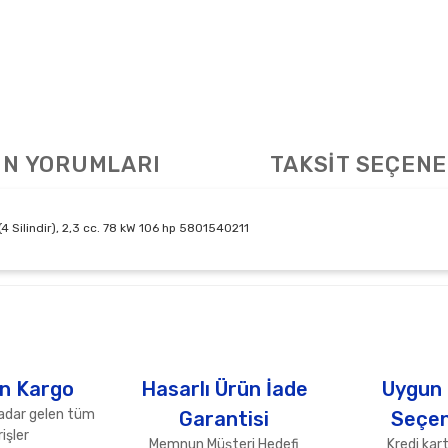
N YORUMLARI
TAKSİT SEÇENE
 Silindir), 2,3 cc. 78 kW 106 hp 5801540211
arda yetersiz gördüğünüz noktaları öneri formunu kullanarak tarafımıza ile
Bu ürüne ilk yorumu siz yapın!
Yorum Yaz
n Kargo
Hasarlı Ürün İade
Uygun
adar gelen tüm
Garantisi
Seçen
işler
Memnun Müşteri Hedefi
Kredi kart