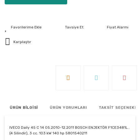
Tavsiye Et
Fiyat Alarmı
Karşılaştır
ÜRÜN BİLGİSİ
ÜRÜN YORUMLARI
TAKSİT SEÇENEKLE
IVECO Daily 45 C 14 05.2010-12.2011 BOSCH ENJEKTÖR F1CE3481L..
(4 Silindir), 3 cc. 103 kW 140 hp 5801540211