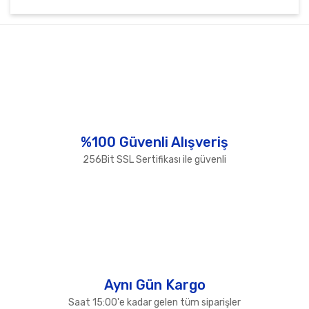
Bu ürünün fiyat bilgisi, resim, ürün açıklamalarında ve
diğer konularda yetersiz gördüğünüz noktaları öneri
Bu ürüne ilk yorumu siz yapın!
formunu kullanarak tarafımıza iletebilirsiniz.
Görüş ve önerileriniz için teşekkür ederiz.
Yorum Yaz
Ürün resmi kalitesiz, bozuk veya görüntülenemiyor.
Ürün açıklamasında eksik bilgiler bulunuyor.
Ürün bilgilerinde hatalar bulunuyor.
%100 Güvenli Alışveriş
Ürün fiyatı diğer sitelerden daha pahalı.
256Bit SSL Sertifikası ile güvenli
Bu ürüne benzer farklı alternatifler olmalı.
Gönder
Aynı Gün Kargo
Saat 15:00'e kadar gelen tüm siparişler