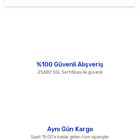
Bu ürünün fiyat bilgisi, resim, ürün açıklamalarında ve
diğer konularda yetersiz gördüğünüz noktaları öneri
Bu ürüne ilk yorumu siz yapın!
formunu kullanarak tarafımıza iletebilirsiniz.
Görüş ve önerileriniz için teşekkür ederiz.
Yorum Yaz
Ürün resmi kalitesiz, bozuk veya görüntülenemiyor.
Ürün açıklamasında eksik bilgiler bulunuyor.
Ürün bilgilerinde hatalar bulunuyor.
%100 Güvenli Alışveriş
Ürün fiyatı diğer sitelerden daha pahalı.
256Bit SSL Sertifikası ile güvenli
Bu ürüne benzer farklı alternatifler olmalı.
Gönder
Aynı Gün Kargo
Saat 15:00'e kadar gelen tüm siparişler