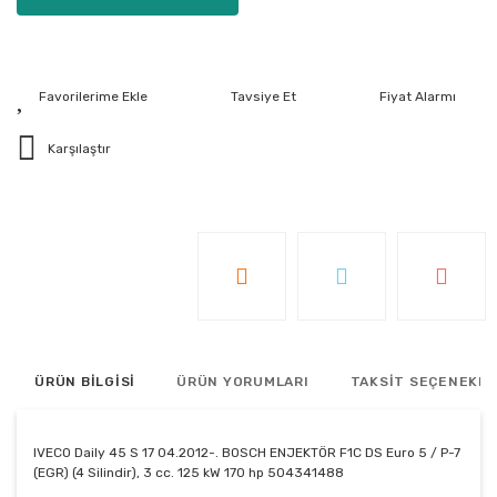
Tavsiye Et
Fiyat Alarmı
Karşılaştır
ÜRÜN BİLGİSİ
ÜRÜN YORUMLARI
TAKSİT SEÇENEKLE
IVECO Daily 45 S 17 04.2012-. BOSCH ENJEKTÖR F1C DS Euro 5 / P-7
(EGR) (4 Silindir), 3 cc. 125 kW 170 hp 504341488