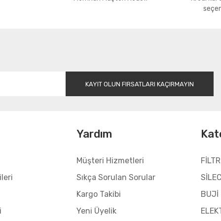
seçen
Gönder
KAYIT OLUN FIRSATLARI KAÇIRMAYIN
l
Yardım
Kat
Müşteri Hizmetleri
FİLTR
leri
Sıkça Sorulan Sorular
SİLE
Kargo Takibi
BUJİ
i
Yeni Üyelik
ELEK