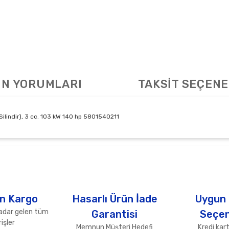
N YORUMLARI
TAKSİT SEÇENE
ilindir), 3 cc. 103 kW 140 hp 5801540211
arda yetersiz gördüğünüz noktaları öneri formunu kullanarak tarafımıza ile
Bu ürüne ilk yorumu siz yapın!
Yorum Yaz
n Kargo
Hasarlı Ürün İade
Uygun
adar gelen tüm
Garantisi
Seçen
işler
Memnun Müşteri Hedefi
Kredi kart