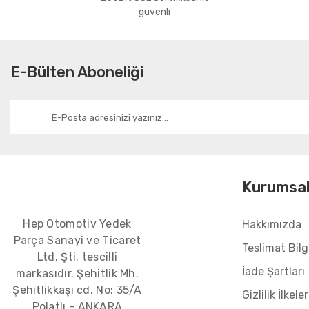
Bu ürüne benzer farklı alternatifler olmalı.
güvenli
E-Bülten Aboneliği
Kurumsa
Hep Otomotiv Yedek
Hakkımızda
Parça Sanayi ve Ticaret
Teslimat Bilgi
Ltd. Şti. tescilli
İade Şartları
markasıdır. Şehitlik Mh.
Şehitlikkaşı cd. No: 35/A
Gizlilik İlkeler
Polatlı - ANKARA