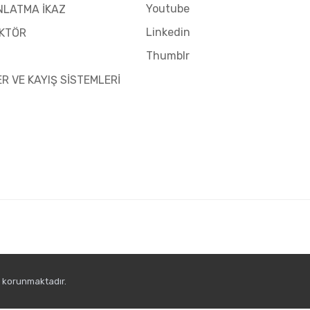
Youtube
NLATMA İKAZ
Linkedin
KTÖR
Thumblr
ER VE KAYIŞ SİSTEMLERİ
e korunmaktadır.