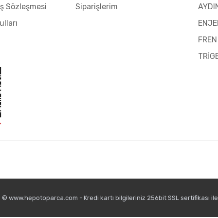
ış Sözleşmesi
Siparişlerim
AYDI
ulları
ENJE
FREN
TRİG
© www.hepotoparca.com - Kredi kartı bilgileriniz 256bit SSL sertifikası il