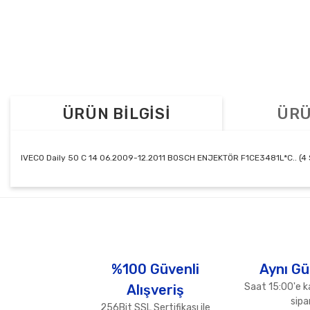
ÜRÜN BİLGİSİ
ÜRÜ
IVECO Daily 50 C 14 06.2009-12.2011 BOSCH ENJEKTÖR F1CE3481L*C.. (4 S
Bu ürünün fiyat bilgisi, resim, ürün açıklamalarında ve diğer konul
Görüş ve önerileriniz için teşekkür ederiz.
Ürün resmi kalitesiz, bozuk veya görüntülenemiyor.
Ürün açıklamasında eksik bilgiler bulunuyor.
%100 Güvenli
Aynı Gü
Ürün bilgilerinde hatalar bulunuyor.
Saat 15:00'e k
Alışveriş
Ürün fiyatı diğer sitelerden daha pahalı.
sipar
256Bit SSL Sertifikası ile