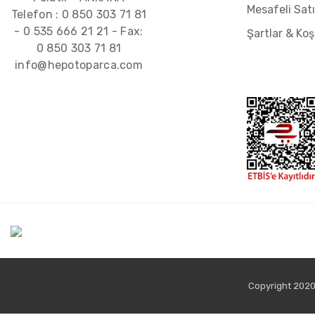
Mesafeli Sat
Telefon :
0 850 303 71 81
-
0 535 666 21 21
- Fax:
Şartlar & Koş
0 850 303 71 81
info@hepotoparca.com
Copyright 2020 