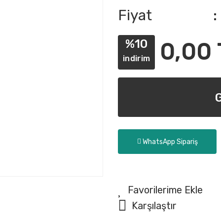
Fiyat
%10
0,00 
indirim
WhatsApp Sipariş
Karşılaştır