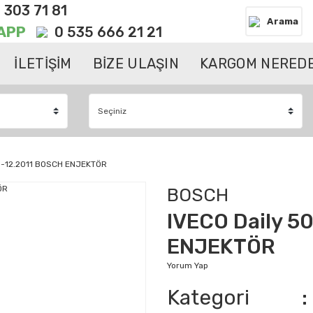
 303 71 81
Arama
APP
0 535 666 21 21
İLETİŞİM
BİZE ULAŞIN
KARGOM NEREDE
09-12.2011 BOSCH ENJEKTÖR
BOSCH
IVECO Daily 5
ENJEKTÖR
Yorum Yap
Kategori