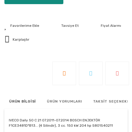
Tavsiye Et
Fiyat Alarmı
Karşılaştır
ÜRÜN BİLGİSİ
ÜRÜN YORUMLARI
TAKSİT SEÇENEKLE
IVECO Daily 50 C 21 07.2011-07.2014 BOSCH ENJEKTÖR
F1CE3481D*B13... (4 Silindir), 3 cc. 150 kW 204 hp 5801540211