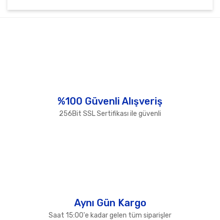
Bu ürünün fiyat bilgisi, resim, ürün açıklamalarında ve
diğer konularda yetersiz gördüğünüz noktaları öneri
Bu ürüne ilk yorumu siz yapın!
formunu kullanarak tarafımıza iletebilirsiniz.
Görüş ve önerileriniz için teşekkür ederiz.
Yorum Yaz
Ürün resmi kalitesiz, bozuk veya görüntülenemiyor.
Ürün açıklamasında eksik bilgiler bulunuyor.
Ürün bilgilerinde hatalar bulunuyor.
%100 Güvenli Alışveriş
Ürün fiyatı diğer sitelerden daha pahalı.
256Bit SSL Sertifikası ile güvenli
Bu ürüne benzer farklı alternatifler olmalı.
Gönder
Aynı Gün Kargo
Saat 15:00'e kadar gelen tüm siparişler