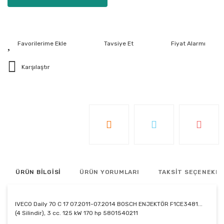
Tavsiye Et
Fiyat Alarmı
Karşılaştır
ÜRÜN BİLGİSİ
ÜRÜN YORUMLARI
TAKSİT SEÇENEKLE
IVECO Daily 70 C 17 07.2011-07.2014 BOSCH ENJEKTÖR F1CE3481...
(4 Silindir), 3 cc. 125 kW 170 hp 5801540211