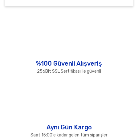
Bu ürünün fiyat bilgisi, resim, ürün açıklamalarında ve
diğer konularda yetersiz gördüğünüz noktaları öneri
Bu ürüne ilk yorumu siz yapın!
formunu kullanarak tarafımıza iletebilirsiniz.
Görüş ve önerileriniz için teşekkür ederiz.
Yorum Yaz
Ürün resmi kalitesiz, bozuk veya görüntülenemiyor.
Ürün açıklamasında eksik bilgiler bulunuyor.
Ürün bilgilerinde hatalar bulunuyor.
%100 Güvenli Alışveriş
Ürün fiyatı diğer sitelerden daha pahalı.
256Bit SSL Sertifikası ile güvenli
Bu ürüne benzer farklı alternatifler olmalı.
Gönder
Aynı Gün Kargo
Saat 15:00'e kadar gelen tüm siparişler