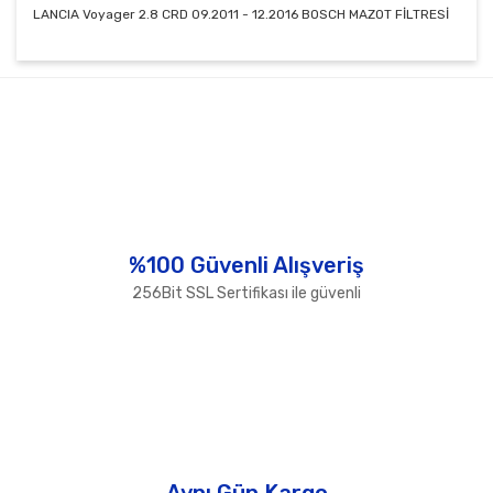
LANCIA Voyager 2.8 CRD 09.2011 - 12.2016 BOSCH MAZOT FİLTRESİ
Bu ürünün fiyat bilgisi, resim, ürün açıklamalarında ve
diğer konularda yetersiz gördüğünüz noktaları öneri
Bu ürüne ilk yorumu siz yapın!
formunu kullanarak tarafımıza iletebilirsiniz.
Görüş ve önerileriniz için teşekkür ederiz.
Yorum Yaz
Ürün resmi kalitesiz, bozuk veya görüntülenemiyor.
Ürün açıklamasında eksik bilgiler bulunuyor.
Ürün bilgilerinde hatalar bulunuyor.
%100 Güvenli Alışveriş
Ürün fiyatı diğer sitelerden daha pahalı.
256Bit SSL Sertifikası ile güvenli
Bu ürüne benzer farklı alternatifler olmalı.
Gönder
Aynı Gün Kargo