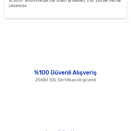
10.2013-. BOSCH ENJEKTÖR 306DT (6 Silindir), 3 cc. 250 kW 340 hp
LR069236
Bu ürünün fiyat bilgisi, resim, ürün açıklamalarında ve
diğer konularda yetersiz gördüğünüz noktaları öneri
Bu ürüne ilk yorumu siz yapın!
formunu kullanarak tarafımıza iletebilirsiniz.
Görüş ve önerileriniz için teşekkür ederiz.
Yorum Yaz
Ürün resmi kalitesiz, bozuk veya görüntülenemiyor.
Ürün açıklamasında eksik bilgiler bulunuyor.
Ürün bilgilerinde hatalar bulunuyor.
%100 Güvenli Alışveriş
Ürün fiyatı diğer sitelerden daha pahalı.
256Bit SSL Sertifikası ile güvenli
Bu ürüne benzer farklı alternatifler olmalı.
Gönder